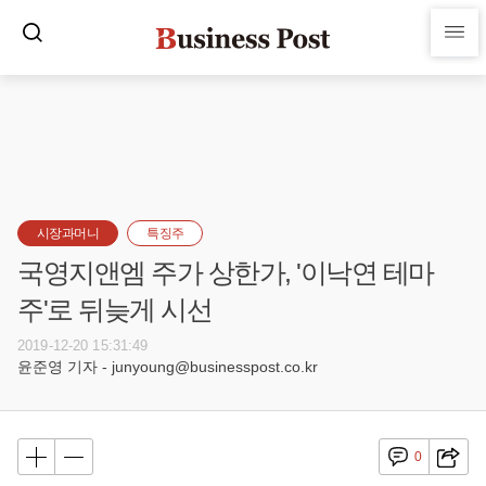
시장과머니
특징주
국영지앤엠 주가 상한가, '이낙연 테마
주'로 뒤늦게 시선
2019-12-20 15:31:49
윤준영 기자 - junyoung@businesspost.co.kr
0