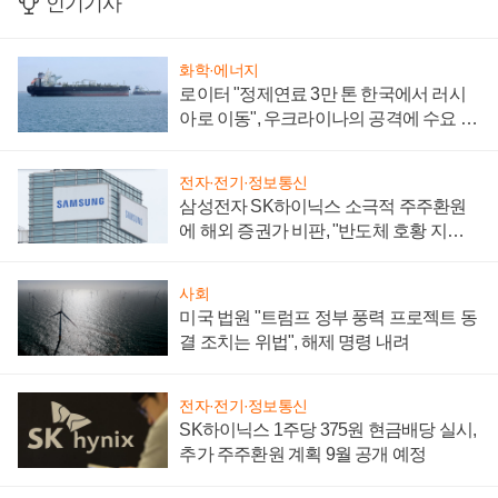
인기기사
화학·에너지
로이터 "정제연료 3만 톤 한국에서 러시
아로 이동", 우크라이나의 공격에 수요 늘
어
전자·전기·정보통신
삼성전자 SK하이닉스 소극적 주주환원
에 해외 증권가 비판, "반도체 호황 지속
성 의문"
사회
미국 법원 "트럼프 정부 풍력 프로젝트 동
결 조치는 위법", 해제 명령 내려
전자·전기·정보통신
SK하이닉스 1주당 375원 현금배당 실시,
추가 주주환원 계획 9월 공개 예정