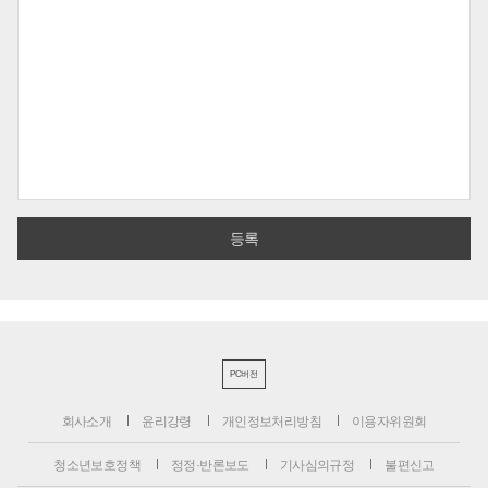
PC버전
회사소개
윤리강령
개인정보처리방침
이용자위원회
청소년보호정책
정정·반론보도
기사심의규정
불편신고