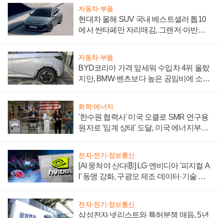
자동차·부품
현대차 올해 SUV 국내 베스트셀러 톱10
에서 싼타페만 자리매김, 그랜저·아반떼
'세단 쌍끌이'로 내수 방어
자동차·부품
BYD코리아 가격 앞세워 수입차 4위 올랐
지만, BMW·벤츠보다 높은 공임비에 소비
자 불만 폭발
화학·에너지
'한수원 협력사' 미국 오클로 SMR 연구용
원자로 '임계 상태' 도달, 미국 에너지부
"중요한 이정표"
전자·전기·정보통신
[AI 뭉쳐야 산다⑧] LG·엔비디아 '피지컬 A
I' 동맹 강화, 구광모 제조·데이터·기술 결
집해 종합 로보틱스 기업으로
전자·전기·정보통신
삼성전자 넷리스트와 특허분쟁 매듭, 5년