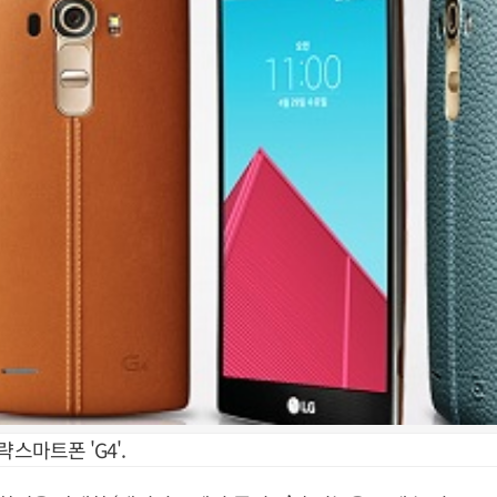
략스마트폰 'G4'.