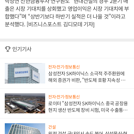
박상연 신한금융투자 연구원도 “현대건설의 경우 2분기 매
출은 시장 기대치를 상회했고 영업이익은 시장 기대치에 부
합했다”며 “상반기보다 하반기 실적은 더 나을 것”이라고
분석했다. [비즈니스포스트 김디모데 기자]
인기기사
전자·전기·정보통신
삼성전자 SK하이닉스 소극적 주주환원에
해외 증권가 비판, "반도체 호황 지속성 의
문"
전자·전기·정보통신
로이터 "삼성전자 SK하이닉스 중국 공장용
현지 생산 반도체 장비 시험, 미국 수출통제
대비"
건설
원전 건설 국내외서 속도 붙어, 삼성물산·현