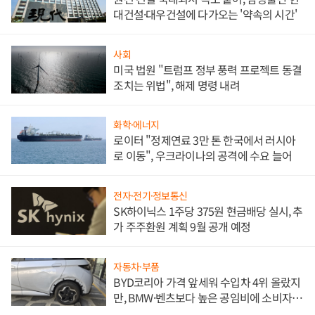
대건설·대우건설에 다가오는 '약속의 시간'
사회
미국 법원 "트럼프 정부 풍력 프로젝트 동결
조치는 위법", 해제 명령 내려
화학·에너지
로이터 "정제연료 3만 톤 한국에서 러시아
로 이동", 우크라이나의 공격에 수요 늘어
전자·전기·정보통신
SK하이닉스 1주당 375원 현금배당 실시, 추
가 주주환원 계획 9월 공개 예정
자동차·부품
BYD코리아 가격 앞세워 수입차 4위 올랐지
만, BMW·벤츠보다 높은 공임비에 소비자
불만 폭발