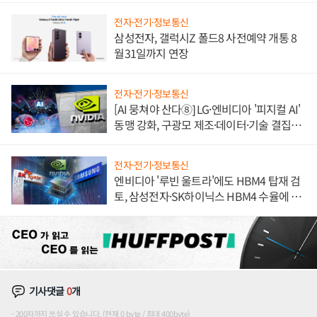
전자·전기·정보통신
삼성전자, 갤럭시Z 폴드8 사전예약 개통 8
월31일까지 연장
전자·전기·정보통신
[AI 뭉쳐야 산다⑧] LG·엔비디아 '피지컬 AI'
동맹 강화, 구광모 제조·데이터·기술 결집
해 종합 로보틱스 기업으로
전자·전기·정보통신
엔비디아 '루빈 울트라'에도 HBM4 탑재 검
토, 삼성전자·SK하이닉스 HBM4 수율에 주
도권 갈린다
기사댓글
0
개
200자까지 쓰실 수 있습니다. (현재 0 byte / 최대 400byte)