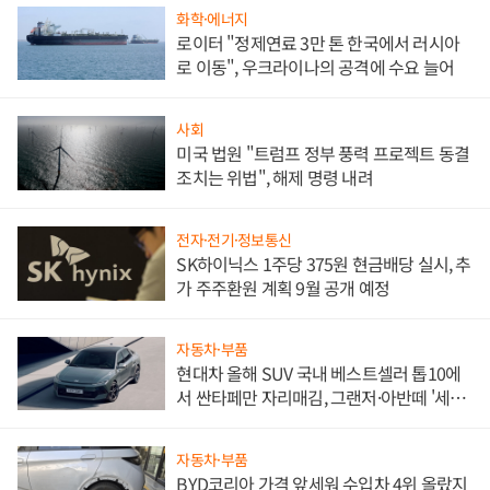
화학·에너지
로이터 "정제연료 3만 톤 한국에서 러시아
로 이동", 우크라이나의 공격에 수요 늘어
사회
미국 법원 "트럼프 정부 풍력 프로젝트 동결
조치는 위법", 해제 명령 내려
전자·전기·정보통신
SK하이닉스 1주당 375원 현금배당 실시, 추
가 주주환원 계획 9월 공개 예정
자동차·부품
현대차 올해 SUV 국내 베스트셀러 톱10에
서 싼타페만 자리매김, 그랜저·아반떼 '세단
쌍끌이'로 내수 방어
자동차·부품
BYD코리아 가격 앞세워 수입차 4위 올랐지