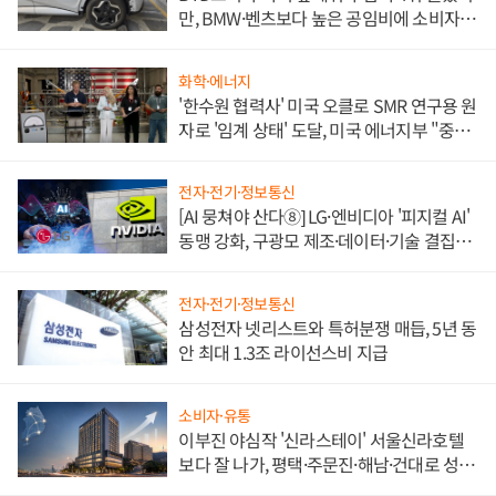
만, BMW·벤츠보다 높은 공임비에 소비자
불만 폭발
화학·에너지
'한수원 협력사' 미국 오클로 SMR 연구용 원
자로 '임계 상태' 도달, 미국 에너지부 "중요
한 이정표"
전자·전기·정보통신
[AI 뭉쳐야 산다⑧] LG·엔비디아 '피지컬 AI'
동맹 강화, 구광모 제조·데이터·기술 결집
해 종합 로보틱스 기업으로
전자·전기·정보통신
삼성전자 넷리스트와 특허분쟁 매듭, 5년 동
안 최대 1.3조 라이선스비 지급
소비자·유통
이부진 야심작 '신라스테이' 서울신라호텔
보다 잘 나가, 평택·주문진·해남·건대로 성
장판 더 넓힌다