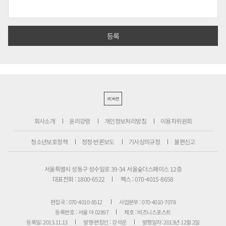
PC버전
회사소개
윤리강령
개인정보처리방침
이용자위원회
청소년보호정책
정정·반론보도
기사심의규정
불편신고
서울특별시 성동구 성수일로 39-34 서울숲더스페이스 12층
대표전화 : 1800-6522
팩스 : 070-4015-8658
편집국 : 070-4010-8512
사업본부 : 070-4010-7078
등록번호 : 서울 아 02897
제호 : 비즈니스포스트
등록일: 2013.11.13
발행·편집인 : 강석운
발행일자: 2013년 12월 2일