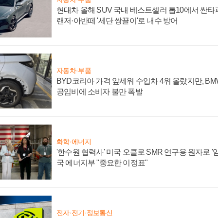
현대차 올해 SUV 국내 베스트셀러 톱10에서 싼타
랜저·아반떼 '세단 쌍끌이'로 내수 방어
자동차·부품
BYD코리아 가격 앞세워 수입차 4위 올랐지만, B
공임비에 소비자 불만 폭발
화학·에너지
'한수원 협력사' 미국 오클로 SMR 연구용 원자로 '임
국 에너지부 "중요한 이정표"
전자·전기·정보통신