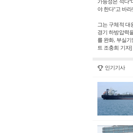
가능성은 적다"
야 한다”고 바라
그는 구체적 대
경기 하방압력을
를 완화, 부실
트 조충희 기자]
인기기사