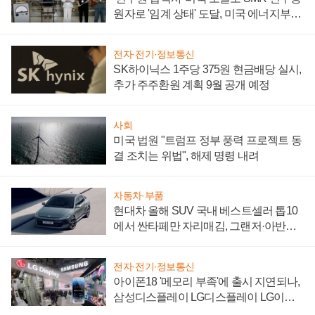
원자로 '임계 상태' 도달, 미국 에너지부
"중요한 이정표"
전자·전기·정보통신
SK하이닉스 1주당 375원 현금배당 실시,
추가 주주환원 계획 9월 공개 예정
사회
미국 법원 "트럼프 정부 풍력 프로젝트 동
결 조치는 위법", 해제 명령 내려
자동차·부품
현대차 올해 SUV 국내 베스트셀러 톱10
에서 싼타페만 자리매김, 그랜저·아반떼
'세단 쌍끌이'로 내수 방어
전자·전기·정보통신
아이폰18 '메모리 부족'에 출시 지연되나,
삼성디스플레이 LG디스플레이 LG이노
텍 '탈애플' 수익 다각화 속도