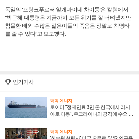
독일의 '프랑크푸르터 알게마이네 차이퉁'은 칼럼에서
"박근혜 대통령은 지금까지 모든 위기를 잘 버텨냈지만
침몰한 배와 수많은 젊은이들의 죽음은 정말로 치명타
를 줄 수 있다"고 보도했다.
인기기사
화학·에너지
로이터 "정제연료 3만 톤 한국에서 러시
아로 이동", 우크라이나의 공격에 수요 늘
어
화학·에너지
'한수원 협력사' 미국 오클로 SMR 연구용