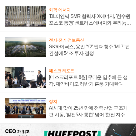
화학·에너지
'DL이앤씨 SMR 협력사' X에너지, '한수원
포스코 동맹' 센트러스에너지와 우라늄
계약 체결
전자·전기·정보통신
SK하이닉스, 용인 'Y2' 팹과 청주 'M17' 팹
건설에 54조 투자 결정
데스크 리포트
[데스크리포트 8월] 무더운 입추에 든 생
각, 제약바이오 하반기 훈풍 기대한다
정치
AI시대 맞아 25년 만에 전력산업 구조개
편 시동, '발전5사 통합' 넘어 '한전 지주사'
재편론도