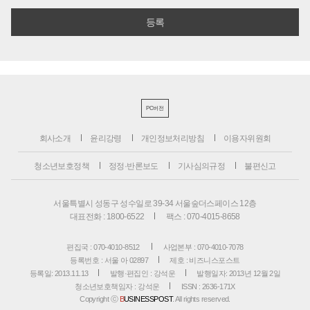
PC버전
회사소개
윤리강령
개인정보처리방침
이용자위원회
청소년보호정책
정정·반론보도
기사심의규정
불편신고
서울특별시 성동구 성수일로 39-34 서울숲더스페이스 12층
대표전화 : 1800-6522
팩스 : 070-4015-8658
편집국 : 070-4010-8512
사업본부 : 070-4010-7078
등록번호 : 서울 아 02897
제호 : 비즈니스포스트
등록일: 2013.11.13
발행·편집인 : 강석운
발행일자: 2013년 12월 2일
청소년보호책임자 : 강석운
ISSN : 2636-171X
Copyright ⓒ
B
USINESSPOST
. All rights reserved.