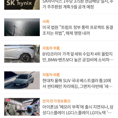
SK하이닉스 1주당 375원 현금배당 실시, 추
가 주주환원 계획 9월 공개 예정
사회
미국 법원 "트럼프 정부 풍력 프로젝트 동결
조치는 위법", 해제 명령 내려
자동차·부품
BYD코리아 가격 앞세워 수입차 4위 올랐지
만, BMW·벤츠보다 높은 공임비에 소비자
불만 폭발
자동차·부품
현대차 올해 SUV 국내 베스트셀러 톱10에
서 싼타페만 자리매김, 그랜저·아반떼 '세단
쌍끌이'로 내수 방어
전자·전기·정보통신
아이폰18 '메모리 부족'에 출시 지연되나, 삼
성디스플레이 LG디스플레이 LG이노텍 '탈