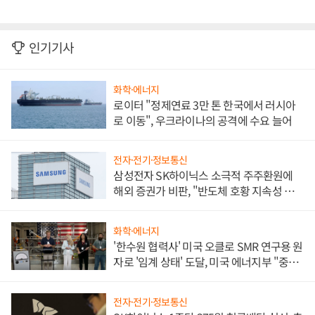
인기기사
화학·에너지
로이터 "정제연료 3만 톤 한국에서 러시아
로 이동", 우크라이나의 공격에 수요 늘어
전자·전기·정보통신
삼성전자 SK하이닉스 소극적 주주환원에
해외 증권가 비판, "반도체 호황 지속성 의
문"
화학·에너지
'한수원 협력사' 미국 오클로 SMR 연구용 원
자로 '임계 상태' 도달, 미국 에너지부 "중요
한 이정표"
전자·전기·정보통신