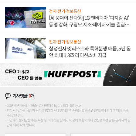
애플' 수익 다각화 속도
전자·전기·정보통신
[AI 뭉쳐야 산다⑧] LG·엔비디아 '피지컬 AI'
동맹 강화, 구광모 제조·데이터·기술 결집
해 종합 로보틱스 기업으로
전자·전기·정보통신
삼성전자 넷리스트와 특허분쟁 매듭, 5년 동
안 최대 1.3조 라이선스비 지급
기사댓글
0
개
200자까지 쓰실 수 있습니다. (현재 0 byte / 최대 400byte)
저작권 등 다른 사람의 권리를 침해하거나 명예를 훼손하는 댓글은 관련 법률에 의해 제재를 받을
수 있습니다.
타인에게 불쾌감을 주는 욕설 등 비하하는 단어가 내용에 포함되거나 인신공격성 글은 관리자의 판
단에 의해 삭제 합니다.