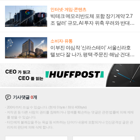
인터넷·게임·콘텐츠
빅테크 메모리반도체 포함 장기계약 '2.7
조 달러' 규모, AI 투자 위축 우려와 반대
신호
소비자·유통
이부진 야심작 '신라스테이' 서울신라호
텔보다 잘 나가, 평택·주문진·해남·건대로
성장판 더 넓힌다
기사댓글
0
개
200자까지 쓰실 수 있습니다. (현재 0 byte / 최대 400byte)
저작권 등 다른 사람의 권리를 침해하거나 명예를 훼손하는 댓글은 관련 법률에 의해 제재
를 받을 수 있습니다.
타인에게 불쾌감을 주는 욕설 등 비하하는 단어가 내용에 포함되거나 인신공격성 글은 관
리자의 판단에 의해 삭제 합니다.