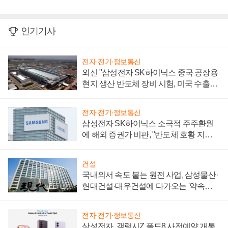
인기기사
전자·전기·정보통신
외신 "삼성전자 SK하이닉스 중국 공장용
현지 생산 반도체 장비 시험, 미국 수출통
제 대비"
전자·전기·정보통신
삼성전자 SK하이닉스 소극적 주주환원
에 해외 증권가 비판, "반도체 호황 지속
성 의문"
건설
국내외서 속도 붙는 원전 사업, 삼성물산·
현대건설·대우건설에 다가오는 '약속의
시간'
전자·전기·정보통신
삼성전자, 갤럭시Z 폴드8 사전예약 개통