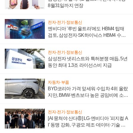
8월31일까지 연장
전자·전기·정보통신
엔비디아 '루빈 울트라'에도 HBM4 탑재
검토, 삼성전자·SK하이닉스 HBM4 수율
에 주도권 갈린다
전자·전기·정보통신
삼성전자 넷리스트와 특허분쟁 매듭, 5년
동안 최대 1.3조 라이선스비 지급
자동차·부품
BYD코리아 가격 앞세워 수입차 4위 올랐
지만, BMW·벤츠보다 높은 공임비에 소비
자 불만 폭발
전자·전기·정보통신
[AI 뭉쳐야 산다⑧] LG·엔비디아 '피지컬 A
I' 동맹 강화, 구광모 제조·데이터·기술 결
집해 종합 로보틱스 기업으로