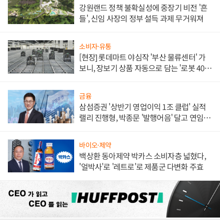
강원랜드 정책 불확실성에 중장기 비전 '흔
들', 신임 사장의 정부 설득 과제 무거워져
소비자·유통
[현장] 롯데마트 야심작 '부산 물류센터' 가
보니, 장보기 상품 자동으로 담는 '로봇 400
대' 장관
금융
삼섬증권 '상반기 영업이익 1조 클럽' 실적
랠리 진행형, 박종문 '발행어음' 달고 연임 향
하나
바이오·제약
백상환 동아제약 박카스 소비자층 넓혔다,
'얼박사'로 '레트로'로 제품군 다변화 주효