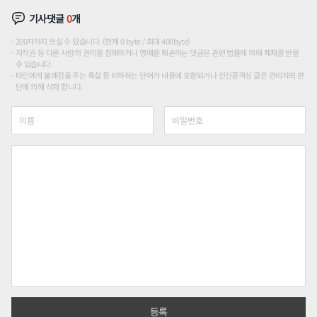
기사댓글
0
개
200자까지 쓰실 수 있습니다. (현재 0 byte / 최대 400byte)
저작권 등 다른 사람의 권리를 침해하거나 명예를 훼손하는 댓글은 관련 법률에 의해 제재를 받을
수 있습니다.
타인에게 불쾌감을 주는 욕설 등 비하하는 단어가 내용에 포함되거나 인신공격성 글은 관리자의 판
단에 의해 삭제 합니다.