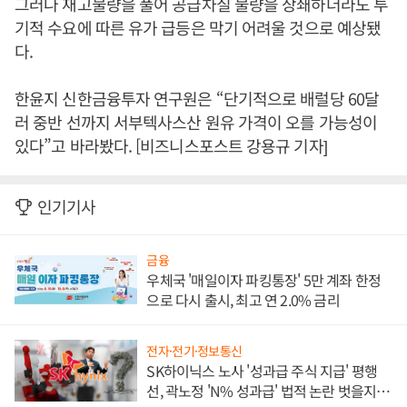
그러나 재고물량을 풀어 공급차질 물량을 상쇄하더라도 투
기적 수요에 따른 유가 급등은 막기 어려울 것으로 예상됐
다.
한윤지 신한금융투자 연구원은 “단기적으로 배럴당 60달
러 중반 선까지 서부텍사스산 원유 가격이 오를 가능성이
있다”고 바라봤다. [비즈니스포스트 강용규 기자]
인기기사
금융
우체국 '매일이자 파킹통장' 5만 계좌 한정
으로 다시 출시, 최고 연 2.0% 금리
전자·전기·정보통신
SK하이닉스 노사 '성과급 주식 지급' 평행
선, 곽노정 'N% 성과급' 법적 논란 벗을지 주