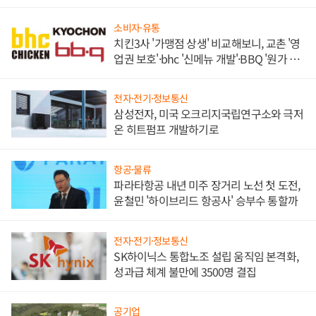
목
소비자·유통
치킨3사 '가맹점 상생' 비교해보니, 교촌 '영
업권 보호'·bhc '신메뉴 개발'·BBQ '원가 부
담'
전자·전기·정보통신
삼성전자, 미국 오크리지국립연구소와 극저
온 히트펌프 개발하기로
항공·물류
파라타항공 내년 미주 장거리 노선 첫 도전,
윤철민 '하이브리드 항공사' 승부수 통할까
전자·전기·정보통신
SK하이닉스 통합노조 설립 움직임 본격화,
성과급 체계 불만에 3500명 결집
공기업