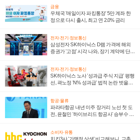
금융
우체국 '매일이자 파킹통장' 5만 계좌 한
정으로 다시 출시, 최고 연 2.0% 금리
전자·전기·정보통신
삼성전자 SK하이닉스 D램 가격에 해외
증권가 '고점' 시각 나와, 장기 계약에 단점
부각
전자·전기·정보통신
SK하이닉스 노사 '성과급 주식 지급' 평행
선, 곽노정 'N% 성과급' 법적 논란 벗을지
주목
항공·물류
파라타항공 내년 미주 장거리 노선 첫 도
전, 윤철민 '하이브리드 항공사' 승부수 통
할까
소비자·유통
치킨3사 '가맹점 상생' 비교해보니, 교촌