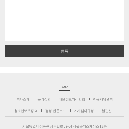
PC버전
회사소개
윤리강령
개인정보처리방침
이용자위원회
청소년보호정책
정정·반론보도
기사심의규정
불편신고
서울특별시 성동구 성수일로 39-34 서울숲더스페이스 12층