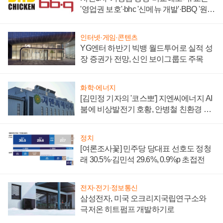
'영업권 보호'·bhc '신메뉴 개발'·BBQ '원가
부담'
인터넷·게임·콘텐츠
YG엔터 하반기 빅뱅 월드투어로 실적 성
장 증권가 전망, 신인 보이그룹도 주목
화학·에너지
[김민정 기자의 '코스뽀'] 지엔씨에너지 AI
붐에 비상발전기 호황, 안병철 친환경 에
너지 발전전문기업 향한다
정치
[여론조사꽃] 민주당 당대표 선호도 정청
래 30.5%·김민석 29.6%, 0.9%p 초접전
전자·전기·정보통신
삼성전자, 미국 오크리지국립연구소와
극저온 히트펌프 개발하기로