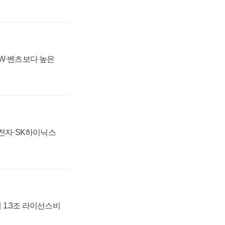
MW·벤츠보다 높은
성전자·SK하이닉스
 1.3조 라이선스비