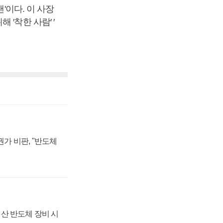
'이다. 이 사장
′착한 사람′ ′
가 비판, "반도체
산 반도체 장비 시