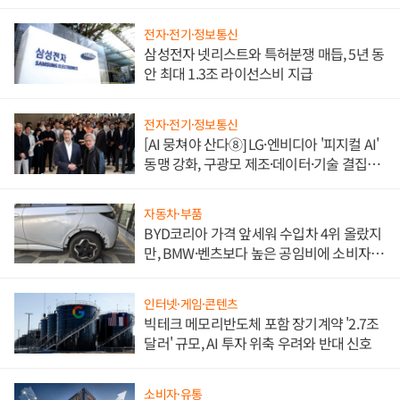
도권 갈린다
전자·전기·정보통신
삼성전자 넷리스트와 특허분쟁 매듭, 5년 동
안 최대 1.3조 라이선스비 지급
전자·전기·정보통신
[AI 뭉쳐야 산다⑧] LG·엔비디아 '피지컬 AI'
동맹 강화, 구광모 제조·데이터·기술 결집
해 종합 로보틱스 기업으로
자동차·부품
BYD코리아 가격 앞세워 수입차 4위 올랐지
만, BMW·벤츠보다 높은 공임비에 소비자
불만 폭발
인터넷·게임·콘텐츠
빅테크 메모리반도체 포함 장기계약 '2.7조
달러' 규모, AI 투자 위축 우려와 반대 신호
소비자·유통