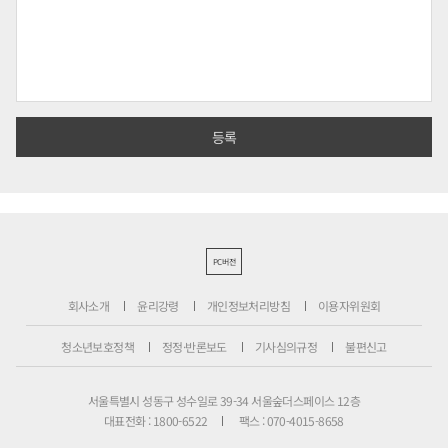
PC버전
회사소개
윤리강령
개인정보처리방침
이용자위원회
청소년보호정책
정정·반론보도
기사심의규정
불편신고
서울특별시 성동구 성수일로 39-34 서울숲더스페이스 12층
대표전화 : 1800-6522
팩스 : 070-4015-8658