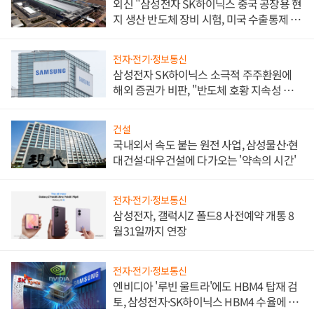
외신 "삼성전자 SK하이닉스 중국 공장용 현
지 생산 반도체 장비 시험, 미국 수출통제 대
비"
전자·전기·정보통신
삼성전자 SK하이닉스 소극적 주주환원에
해외 증권가 비판, "반도체 호황 지속성 의
문"
건설
국내외서 속도 붙는 원전 사업, 삼성물산·현
대건설·대우건설에 다가오는 '약속의 시간'
전자·전기·정보통신
삼성전자, 갤럭시Z 폴드8 사전예약 개통 8
월31일까지 연장
전자·전기·정보통신
엔비디아 '루빈 울트라'에도 HBM4 탑재 검
토, 삼성전자·SK하이닉스 HBM4 수율에 주