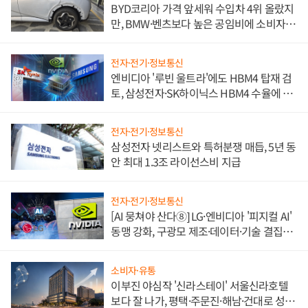
BYD코리아 가격 앞세워 수입차 4위 올랐지
만, BMW·벤츠보다 높은 공임비에 소비자
불만 폭발
전자·전기·정보통신
엔비디아 '루빈 울트라'에도 HBM4 탑재 검
토, 삼성전자·SK하이닉스 HBM4 수율에 주
도권 갈린다
전자·전기·정보통신
삼성전자 넷리스트와 특허분쟁 매듭, 5년 동
안 최대 1.3조 라이선스비 지급
전자·전기·정보통신
[AI 뭉쳐야 산다⑧] LG·엔비디아 '피지컬 AI'
동맹 강화, 구광모 제조·데이터·기술 결집
해 종합 로보틱스 기업으로
소비자·유통
이부진 야심작 '신라스테이' 서울신라호텔
보다 잘 나가, 평택·주문진·해남·건대로 성