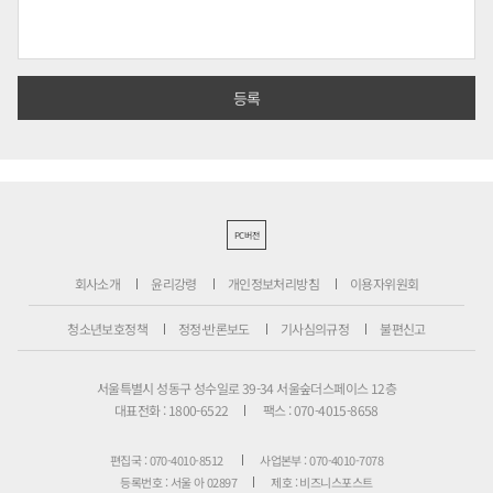
PC버전
회사소개
윤리강령
개인정보처리방침
이용자위원회
청소년보호정책
정정·반론보도
기사심의규정
불편신고
서울특별시 성동구 성수일로 39-34 서울숲더스페이스 12층
대표전화 : 1800-6522
팩스 : 070-4015-8658
편집국 : 070-4010-8512
사업본부 : 070-4010-7078
등록번호 : 서울 아 02897
제호 : 비즈니스포스트