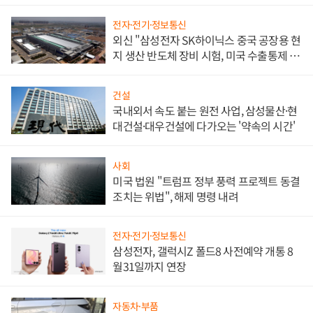
문"
전자·전기·정보통신
외신 "삼성전자 SK하이닉스 중국 공장용 현
지 생산 반도체 장비 시험, 미국 수출통제 대
비"
건설
국내외서 속도 붙는 원전 사업, 삼성물산·현
대건설·대우건설에 다가오는 '약속의 시간'
사회
미국 법원 "트럼프 정부 풍력 프로젝트 동결
조치는 위법", 해제 명령 내려
전자·전기·정보통신
삼성전자, 갤럭시Z 폴드8 사전예약 개통 8
월31일까지 연장
자동차·부품