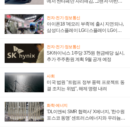
에서 싼타페만 자리매김, 그랜저·아반떼
'세단 쌍끌이'로 내수 방어
전자·전기·정보통신
아이폰18 '메모리 부족'에 출시 지연되나,
삼성디스플레이 LG디스플레이 LG이노
텍 '탈애플' 수익 다각화 속도
전자·전기·정보통신
SK하이닉스 1주당 375원 현금배당 실시,
추가 주주환원 계획 9월 공개 예정
사회
미국 법원 "트럼프 정부 풍력 프로젝트 동
결 조치는 위법", 해제 명령 내려
화학·에너지
'DL이앤씨 SMR 협력사' X에너지, '한수원
포스코 동맹' 센트러스에너지와 우라늄
계약 체결