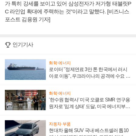
가 특히 강세를 보이고 있어 삼성전자가 저가형 태블릿P
C 라인업 확대에 주력하는 것”이라고 말했다. [비즈니스
포스트 김용원 기자]
인기기사
화학·에너지
로이터 "정제연료 3만 톤 한국에서 러시
아로 이동", 우크라이나의 공격에 수요 늘
어
화학·에너지
'한수원 협력사' 미국 오클로 SMR 연구용
원자로 '임계 상태' 도달, 미국 에너지부
"중요한 이정표"
자동차·부품
현대차 올해 SUV 국내 베스트셀러 톱10