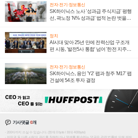
전자·전기·정보통신
SK하이닉스 노사 '성과급 주식지급' 평행
선, 곽노정 'N% 성과급' 법적 논란 벗을지
주목
정치
AI시대 맞아 25년 만에 전력산업 구조개
편 시동, '발전5사 통합' 넘어 '한전 지주사'
재편론도
전자·전기·정보통신
SK하이닉스, 용인 'Y2' 팹과 청주 'M17' 팹
건설에 54조 투자 결정
기사댓글
0
개
200자까지 쓰실 수 있습니다. (현재 0 byte / 최대 400byte)
저작권 등 다른 사람의 권리를 침해하거나 명예를 훼손하는 댓글은 관련 법률에 의해 제재