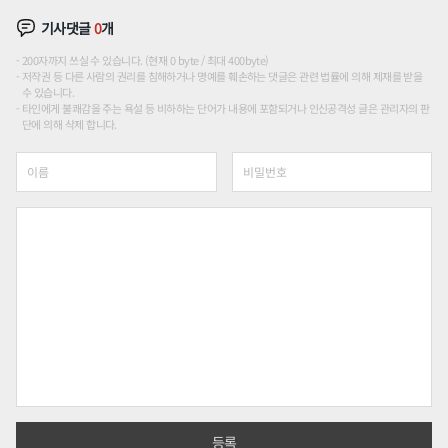
기사댓글
0
개
200자까지 쓰실 수 있습니다. (현재 0 byte / 최대 400byte)
저작권 등 다른 사람의 권리를 침해하거나 명예를 훼손하는 댓글은 관련 법률에 의해 제재를 받을
수 있습니다.
타인에게 불쾌감을 주는 욕설 등 비하하는 단어가 내용에 포함되거나 인신공격성 글은 관리자의 판
단에 의해 삭제 합니다.