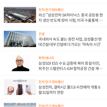
워
전자·전기·정보통신
외신 "삼성전자 SK하이닉스 중국 공장용 현
지 생산 반도체 장비 시험, 미국 수출통제 대
비"
건설
국내외서 속도 붙는 원전 사업, 삼성물산·현
대건설·대우건설에 다가오는 '약속의 시간'
화학·에너지
삼성SDI ESS 수요 급증에 북미 증설 타진,
최주선 스텔란티스·GM 합작공장 건설 재추
진하나
전자·전기·정보통신
삼성전자, 갤럭시Z 폴드8 사전예약 개통 8
월31일까지 연장
전자·전기·정보통신