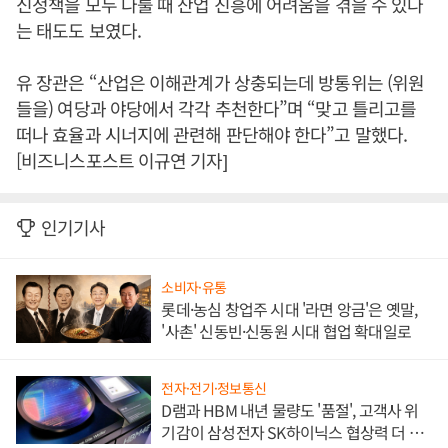
신정책을 모두 다룰 때 산업 진흥에 어려움을 겪을 수 있다
는 태도도 보였다.
유 장관은 “산업은 이해관계가 상충되는데 방통위는 (위원
들을) 여당과 야당에서 각각 추천한다”며 “맞고 틀리고를
떠나 효율과 시너지에 관련해 판단해야 한다”고 말했다.
[비즈니스포스트 이규연 기자]
인기기사
소비자·유통
롯데·농심 창업주 시대 '라면 앙금'은 옛말,
'사촌' 신동빈·신동원 시대 협업 확대일로
전자·전기·정보통신
D램과 HBM 내년 물량도 '품절', 고객사 위
기감이 삼성전자 SK하이닉스 협상력 더 키