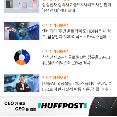
삼성전자 갤럭시 Z 폴드8 시리즈 사전 판매
'144만 대' 역대 최대
전자·전기·정보통신
엔비디아 '루빈 울트라'에도 HBM4 탑재 검
토, 삼성전자·SK하이닉스 HBM4 수율에 주
도권 갈린다
전자·전기·정보통신
삼성전자 2분기 글로벌 D램 점유율 39% 1
위, SK하이닉스와 13%p 격차
전자·전기·정보통신
[오늘Who] 정철동 LG디스플레이 모바일 O
LED로 하반기 실적 반등 시동, '칩플레이
션'에 가격 인하 압박은 부담