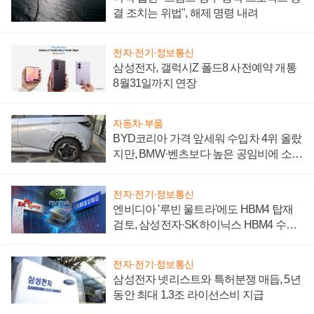
결 조치는 위법", 해제 명령 내려
전자·전기·정보통신
삼성전자, 갤럭시Z 폴드8 사전예약 개통
8월31일까지 연장
자동차·부품
BYD코리아 가격 앞세워 수입차 4위 올랐
지만, BMW·벤츠보다 높은 공임비에 소비
자 불만 폭발
전자·전기·정보통신
엔비디아 '루빈 울트라'에도 HBM4 탑재
검토, 삼성전자·SK하이닉스 HBM4 수율
에 주도권 갈린다
전자·전기·정보통신
삼성전자 넷리스트와 특허분쟁 매듭, 5년
동안 최대 1.3조 라이선스비 지급