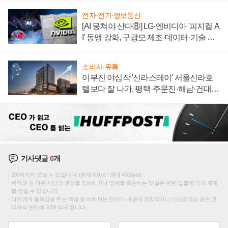
전자·전기·정보통신
[AI 뭉쳐야 산다⑧] LG·엔비디아 '피지컬 A
I' 동맹 강화, 구광모 제조·데이터·기술 결
집해 종합 로보틱스 기업으로
소비자·유통
이부진 야심작 '신라스테이' 서울신라호
텔보다 잘 나가, 평택·주문진·해남·건대로
성장판 더 넓힌다
기사댓글
0
개
200자까지 쓰실 수 있습니다. (현재 0 byte / 최대 400byte)
저작권 등 다른 사람의 권리를 침해하거나 명예를 훼손하는 댓글은 관련 법률에 의해 제재
를 받을 수 있습니다.
타인에게 불쾌감을 주는 욕설 등 비하하는 단어가 내용에 포함되거나 인신공격성 글은 관
리자의 판단에 의해 삭제 합니다.