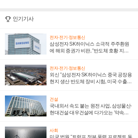
인기기사
전자·전기·정보통신
삼성전자 SK하이닉스 소극적 주주환원
에 해외 증권가 비판, "반도체 호황 지속
성 의문"
전자·전기·정보통신
외신 "삼성전자 SK하이닉스 중국 공장용
현지 생산 반도체 장비 시험, 미국 수출통
제 대비"
건설
국내외서 속도 붙는 원전 사업, 삼성물산·
현대건설·대우건설에 다가오는 '약속의
시간'
사회
미국 법원 "트럼프 정부 풍력 프로젝트 동