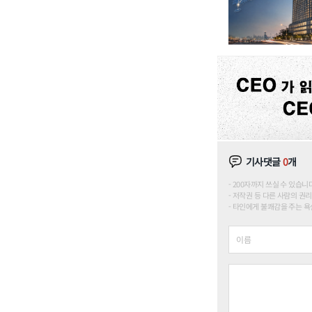
기사댓글
0
개
200자까지 쓰실 수 있습니다. (
저작권 등 다른 사람의 권리
타인에게 불쾌감을 주는 욕설