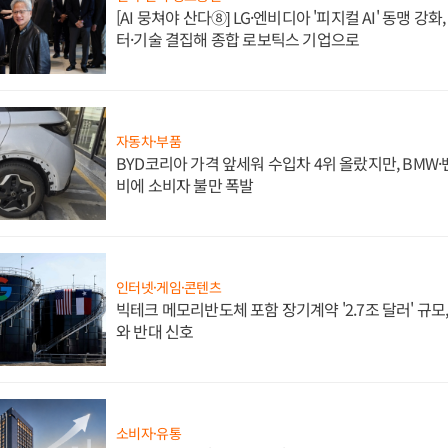
[AI 뭉쳐야 산다⑧] LG·엔비디아 '피지컬 AI' 동맹 강
터·기술 결집해 종합 로보틱스 기업으로
자동차·부품
BYD코리아 가격 앞세워 수입차 4위 올랐지만, BMW
비에 소비자 불만 폭발
인터넷·게임·콘텐츠
빅테크 메모리반도체 포함 장기계약 '2.7조 달러' 규모,
와 반대 신호
소비자·유통