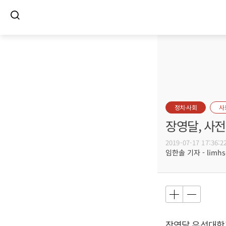
정치·사회
사
장영달, 사전
2019-07-17 17:36:2
임한솔 기자 - limhs@
장영달 우석대학교