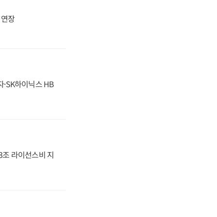
지 연장
자·SK하이닉스 HB
.3조 라이선스비 지