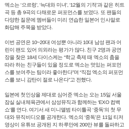
엑소는 ‘으르렁’, ‘늑대와 미녀’, ‘12월의 기적’과 같은 히트
곡 등 총 9곡의 다채로운 퍼포먼스를 보였다. 또 팬들의
다양한 질문에 멤버들이 미리 연습한 일본어 인사말로
화답해 주목을 받았다.
이번 공연은 10~20대 여성뿐 아니라 10대 남성 팬과 어
린이 팬도 있어 의외라는 평가가 많다. 친구 2명과 공연
장을 찾은 18세 다이스케는 “학교 축제 때 엑소의 춤을
따라 하는 친구들이 있을 정도로 엑소는 멋있는 퍼포먼
스를 보여주는 팀이라 좋아한다”며 “직접 엑소의 퍼포먼
스를 보니 감탄이 절로 나온다”고 전했다.
일본에 첫인상을 제대로 심어준 엑소는 오는 15일 서울
잠실 실내체육관에서 삼성뮤직과 함께하는 ‘EXO 컴백
쇼’를 연다. 여기서 새 미니앨범 타이틀곡 ‘중독’의 첫 무
대와 뮤직비디오를 공개한다. 엑소의 ‘중독’은 11일 티저
영상이 유튜브 공개된 지 하루만에 200만 뷰를 돌파하고