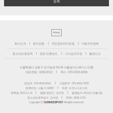
PC버전
회사소개
윤리강령
개인정보처리방침
이용자위원회
청소년보호정책
정정·반론보도
기사심의규정
불편신고
서울특별시 성동구 성수일로 39-34 서울숲더스페이스 12층
대표전화 : 1800-6522
팩스 : 070-4015-8658
편집국 : 070-4010-8512
사업본부 : 070-4010-7078
등록번호 : 서울 아 02897
제호 : 비즈니스포스트
등록일: 2013.11.13
발행·편집인 : 강석운
발행일자: 2013년 12월 2일
청소년보호책임자 : 강석운
ISSN : 2636-171X
Copyright ⓒ
B
USINESSPOST
. All rights reserved.