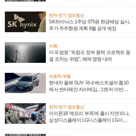
"중요한 이정표"
전자·전기·정보통신
SK하이닉스 1주당 375원 현금배당 실시,
추가 주주환원 계획 9월 공개 예정
사회
미국 법원 "트럼프 정부 풍력 프로젝트 동
결 조치는 위법", 해제 명령 내려
자동차·부품
현대차 올해 SUV 국내 베스트셀러 톱10
에서 싼타페만 자리매김, 그랜저·아반떼
'세단 쌍끌이'로 내수 방어
전자·전기·정보통신
아이폰18 '메모리 부족'에 출시 지연되나,
삼성디스플레이 LG디스플레이 LG이노
텍 '탈애플' 수익 다각화 속도