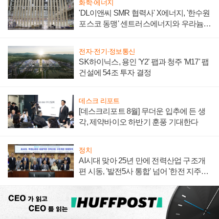
화학·에너지
'DL이앤씨 SMR 협력사' X에너지, '한수원
포스코 동맹' 센트러스에너지와 우라늄
계약 체결
전자·전기·정보통신
SK하이닉스, 용인 'Y2' 팹과 청주 'M17' 팹
건설에 54조 투자 결정
데스크 리포트
[데스크리포트 8월] 무더운 입추에 든 생
각, 제약바이오 하반기 훈풍 기대한다
정치
AI시대 맞아 25년 만에 전력산업 구조개
편 시동, '발전5사 통합' 넘어 '한전 지주사'
재편론도