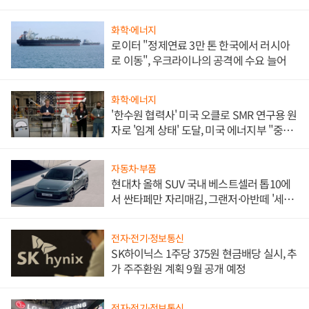
화학·에너지
로이터 "정제연료 3만 톤 한국에서 러시아
로 이동", 우크라이나의 공격에 수요 늘어
화학·에너지
'한수원 협력사' 미국 오클로 SMR 연구용 원
자로 '임계 상태' 도달, 미국 에너지부 "중요
한 이정표"
자동차·부품
현대차 올해 SUV 국내 베스트셀러 톱10에
서 싼타페만 자리매김, 그랜저·아반떼 '세단
쌍끌이'로 내수 방어
전자·전기·정보통신
SK하이닉스 1주당 375원 현금배당 실시, 추
가 주주환원 계획 9월 공개 예정
전자·전기·정보통신