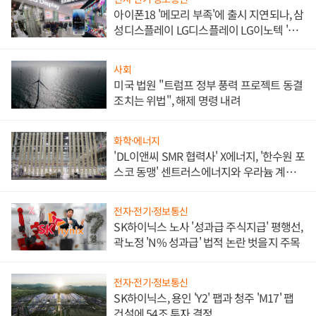
아이폰18 '메모리 부족'에 출시 지연되나, 삼
성디스플레이 LG디스플레이 LG이노텍 '탈
애플' 수익 다각화 속도
사회
미국 법원 "트럼프 정부 풍력 프로젝트 동결
조치는 위법", 해제 명령 내려
화학·에너지
'DL이앤씨 SMR 협력사' X에너지, '한수원 포
스코 동맹' 센트러스에너지와 우라늄 계약
체결
전자·전기·정보통신
SK하이닉스 노사 '성과급 주식지급' 평행선,
곽노정 'N% 성과급' 법적 논란 벗을지 주목
전자·전기·정보통신
SK하이닉스, 용인 'Y2' 팹과 청주 'M17' 팹
건설에 54조 투자 결정