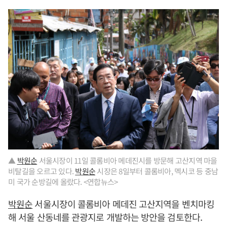
▲
박원순
서울시장이 11일 콜롬비아 메데진시를 방문해 고산지역 마을
비탈길을 오르고 있다.
박원순
시장은 8일부터 콜롬비아, 멕시코 등 중남
미 국가 순방길에 올랐다. <연합뉴스>
박원순
서울시장이 콜롬비아 메데진 고산지역을 벤치마킹
해 서울 산동네를 관광지로 개발하는 방안을 검토한다.