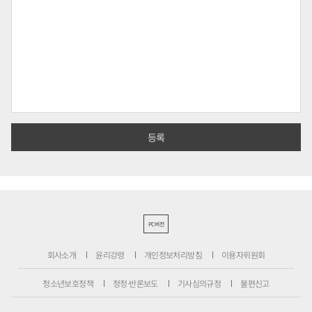
PC버전
회사소개
윤리강령
개인정보처리방침
이용자위원회
청소년보호정책
정정·반론보도
기사심의규정
불편신고