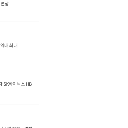
지 연장
' 역대 최대
자·SK하이닉스 HB