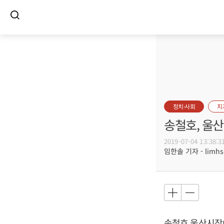
정치·사회
지
송철호, 울
2019-07-04 13:38:3
임한솔 기자 - limhs@
송철호
울산시장이