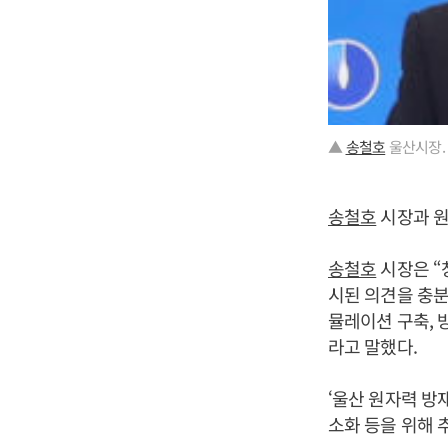
▲
송철호
울산시장.
송철호
시장과 원
송철호
시장은 “
시된 의견을 충분
뮬레이션 구축, 
라고 말했다.
‘울산 원자력 방
소화 등을 위해 