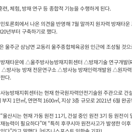
훈련, 체험, 방재 연구 등 종합적 기능을 수행하게 된다.
시민토론회에서 나온 의견을 반영해 7월 말까지 원자력 방재타운
020년부터 구축하기로 했다.
은 울주군 삼남면 교동리 울주종합체육공원 인근에 조성될 것으
 방재타운에 △울주방사능방재지휘센터 △방재기술 연구개발(R
터 △방사능 방재 전문연구소 △방사능 방재인력개발원 △원자력 
한다.
방사능방재지휘센터는 현재 한국원자력안전기술원 주관으로 건설
 부지 1만㎡, 연면적 1600㎡, 지상 3층 규모로 2021년 6월 완공
“울산시는 현재 가동 원전 11기, 건설 중인 원전 3기 등 원전이
방재능력이 필요하다”며 “특히 후쿠시마 원전사고가 발생한 이후
있다”라고 말했다. [비즈니스포스트 임한솔 기자]