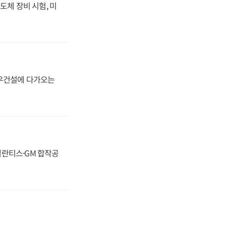
도체 장비 시험, 미
대우건설에 다가오는
스텔란티스·GM 합작공