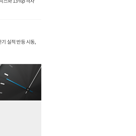
닉스와 13%p 격차
반기 실적 반등 시동,