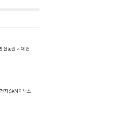
동빈·신동원 시대 협
성전자 SK하이닉스