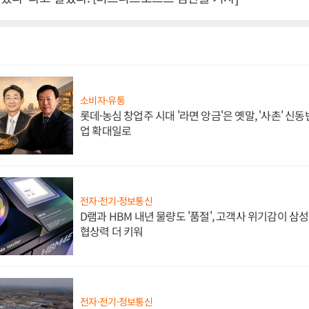
소비자·유통
롯데·농심 창업주 시대 '라면 앙금'은 옛말, '사촌' 신
업 확대일로
전자·전기·정보통신
D램과 HBM 내년 물량도 '품절', 고객사 위기감이 삼
협상력 더 키워
전자·전기·정보통신