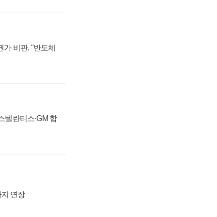
가 비판, "반도체
 스텔란티스·GM 합
까지 연장