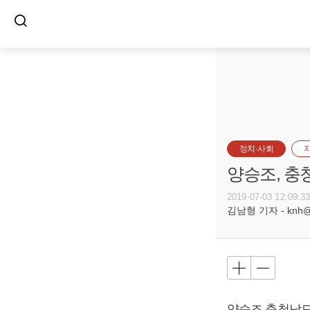
정치·사회
양승조, 충
2019-07-03 12:09:3
김남형 기자 - knh@bu
양승조
충청남도