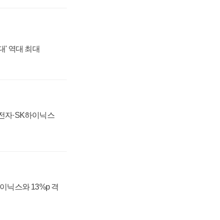
대' 역대 최대
성전자·SK하이닉스
하이닉스와 13%p 격