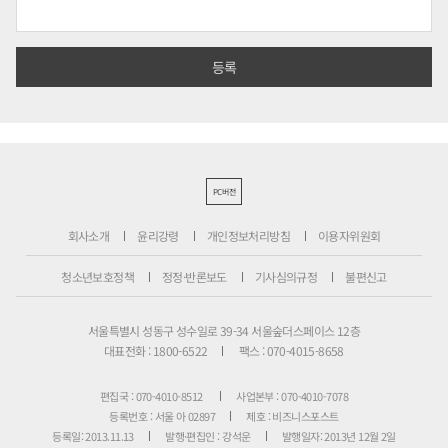
PC버전
회사소개
윤리강령
개인정보처리방침
이용자위원회
청소년보호정책
정정·반론보도
기사심의규정
불편신고
서울특별시 성동구 성수일로 39-34 서울숲더스페이스 12층
대표전화 : 1800-6522
팩스 : 070-4015-8658
편집국 : 070-4010-8512
사업본부 : 070-4010-7078
등록번호 : 서울 아 02897
제호 : 비즈니스포스트
등록일: 2013.11.13
발행·편집인 : 강석운
발행일자: 2013년 12월 2일