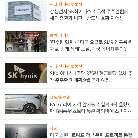
전자·전기·정보통신
삼성전자 SK하이닉스 소극적 주주환원에
해외 증권가 비판, "반도체 호황 지속성 의
문"
화학·에너지
'한수원 협력사' 미국 오클로 SMR 연구용 원
자로 '임계 상태' 도달, 미국 에너지부 "중요
한 이정표"
전자·전기·정보통신
SK하이닉스 1주당 375원 현금배당 실시, 추
가 주주환원 계획 9월 공개 예정
자동차·부품
BYD코리아 가격 앞세워 수입차 4위 올랐지
만, BMW·벤츠보다 높은 공임비에 소비자
불만 폭발
사회
미국 법원 "트럼프 정부 풍력 프로젝트 동결