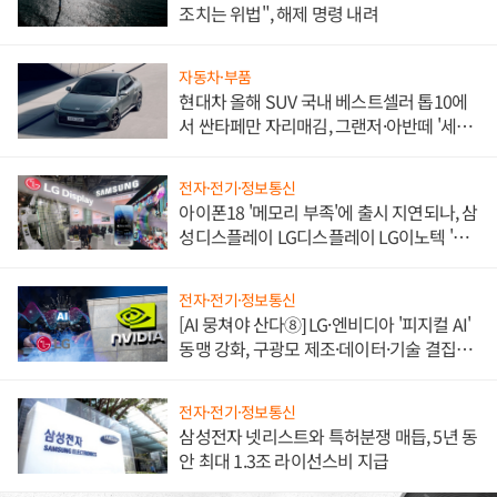
조치는 위법", 해제 명령 내려
자동차·부품
현대차 올해 SUV 국내 베스트셀러 톱10에
서 싼타페만 자리매김, 그랜저·아반떼 '세단
쌍끌이'로 내수 방어
전자·전기·정보통신
아이폰18 '메모리 부족'에 출시 지연되나, 삼
성디스플레이 LG디스플레이 LG이노텍 '탈
애플' 수익 다각화 속도
전자·전기·정보통신
[AI 뭉쳐야 산다⑧] LG·엔비디아 '피지컬 AI'
동맹 강화, 구광모 제조·데이터·기술 결집
해 종합 로보틱스 기업으로
전자·전기·정보통신
삼성전자 넷리스트와 특허분쟁 매듭, 5년 동
안 최대 1.3조 라이선스비 지급