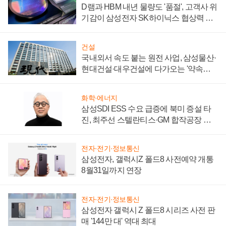
D램과 HBM 내년 물량도 '품절', 고객사 위
기감이 삼성전자 SK하이닉스 협상력 더
키워
건설
국내외서 속도 붙는 원전 사업, 삼성물산·
현대건설·대우건설에 다가오는 '약속의
시간'
화학·에너지
삼성SDI ESS 수요 급증에 북미 증설 타
진, 최주선 스텔란티스·GM 합작공장 건
설 재추진하나
전자·전기·정보통신
삼성전자, 갤럭시Z 폴드8 사전예약 개통
8월31일까지 연장
전자·전기·정보통신
삼성전자 갤럭시 Z 폴드8 시리즈 사전 판
매 '144만 대' 역대 최대