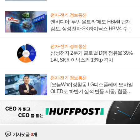
전자·전기·정보통신
엔비디아 '루빈 울트라'에도 HBM4 탑재
검토, 삼성전자·SK하이닉스 HBM4 수율
에 주도권 갈린다
전자·전기·정보통신
삼성전자 2분기 글로벌 D램 점유율 39%
1위, SK하이닉스와 13%p 격차
전자·전기·정보통신
[오늘Who] 정철동 LG디스플레이 모바일
OLED로 하반기 실적 반등 시동, '칩플레
이션'에 가격 인하 압박은 부담
기사댓글
0
개