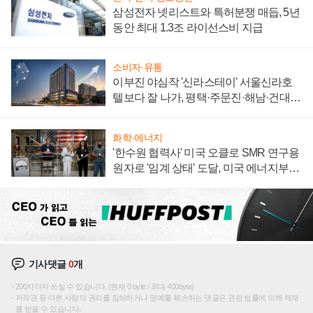
삼성전자 넷리스트와 특허분쟁 매듭, 5년
동안 최대 1.3조 라이선스비 지급
소비자·유통
이부진 야심작 '신라스테이' 서울신라호
텔보다 잘 나가, 평택·주문진·해남·건대로
성장판 더 넓힌다
화학·에너지
'한수원 협력사' 미국 오클로 SMR 연구용
원자로 '임계 상태' 도달, 미국 에너지부
"중요한 이정표"
기사댓글
0
개
200자까지 쓰실 수 있습니다. (현재 0 byte / 최대 400byte)
저작권 등 다른 사람의 권리를 침해하거나 명예를 훼손하는 댓글은 관련 법률에 의해 제재
를 받을 수 있습니다.