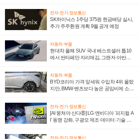
전자·전기·정보통신
SK하이닉스 1주당 375원 현금배당 실시,
추가 주주환원 계획 9월 공개 예정
자동차·부품
현대차 올해 SUV 국내 베스트셀러 톱10
에서 싼타페만 자리매김, 그랜저·아반떼
'세단 쌍끌이'로 내수 방어
자동차·부품
BYD코리아 가격 앞세워 수입차 4위 올랐
지만, BMW·벤츠보다 높은 공임비에 소비
자 불만 폭발
전자·전기·정보통신
[AI 뭉쳐야 산다⑧] LG·엔비디아 '피지컬 A
I' 동맹 강화, 구광모 제조·데이터·기술 결
집해 종합 로보틱스 기업으로
전자·전기·정보통신