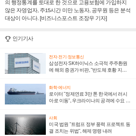
의 행정통계를 토대로 한 것으로 고용보험에 가입하지
않은 자영업자, 주15시간 미만 노동자, 공무원 등은 분석
대상이 아니다. [비즈니스포스트 조장우 기자]
인기기사
전자·전기·정보통신
삼성전자 SK하이닉스 소극적 주주환원
에 해외 증권가 비판, "반도체 호황 지속
성 의문"
화학·에너지
로이터 "정제연료 3만 톤 한국에서 러시
아로 이동", 우크라이나의 공격에 수요 늘
어
사회
미국 법원 "트럼프 정부 풍력 프로젝트 동
결 조치는 위법", 해제 명령 내려