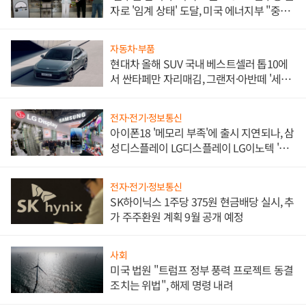
자로 '임계 상태' 도달, 미국 에너지부 "중요
한 이정표"
자동차·부품
현대차 올해 SUV 국내 베스트셀러 톱10에
서 싼타페만 자리매김, 그랜저·아반떼 '세단
쌍끌이'로 내수 방어
전자·전기·정보통신
아이폰18 '메모리 부족'에 출시 지연되나, 삼
성디스플레이 LG디스플레이 LG이노텍 '탈
애플' 수익 다각화 속도
전자·전기·정보통신
SK하이닉스 1주당 375원 현금배당 실시, 추
가 주주환원 계획 9월 공개 예정
사회
미국 법원 "트럼프 정부 풍력 프로젝트 동결
조치는 위법", 해제 명령 내려