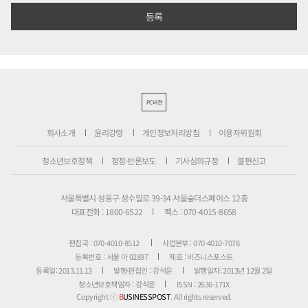
PC버전
회사소개
윤리강령
개인정보처리방침
이용자위원회
청소년보호정책
정정·반론보도
기사심의규정
불편신고
서울특별시 성동구 성수일로 39-34 서울숲더스페이스 12층
대표전화 : 1800-6522
팩스 : 070-4015-8658
편집국 : 070-4010-8512
사업본부 : 070-4010-7078
등록번호 : 서울 아 02897
제호 : 비즈니스포스트
등록일: 2013.11.13
발행·편집인 : 강석운
발행일자: 2013년 12월 2일
청소년보호책임자 : 강석운
ISSN : 2636-171X
Copyright ⓒ
B
USINESSPOST
. All rights reserved.