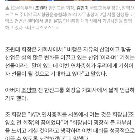
▲ (오른쪽부터)
조원태
한진그룹 회장,
김현미
국토교통부 장관, 알렉산
드르 드 주니악 국제항공운송협회(IATA) 사무총장이 2일 서울 삼성동 코
엑스 컨벤션센터에서 열린 IATA 연차총회 개막식에서 기념사진을 촬영
하고 있다. <비즈니스포스트>
조원태
회장은 개회사에서 “비행은 자유의 산업이고 항공
산업은 삶의 많은 변화를 이끌고 있는 산업”이라며 “기회는
선물이라는 말이 있는데 이번 연차총회가 우리에게 기회이
자 선물이 될 것으로 기대하고 있다”고 말했다.
아버지
조양호
전 한진그룹 회장을 개회사에서 짧게 언급하
기도 했다.
조 회장은 “IATA 연차총회를 서울에서 여는 것은 회장님(
조
양호
전 회장)의 꿈이었다”며 “회장님이 굉장히 큰 자부심
을 느끼고 계실 것이라고 생각하며 이번 대회를 성공적으로
이끌 수 있도록 노력하겠다”고 말했다.