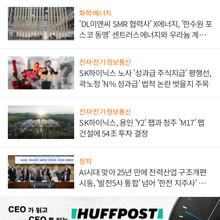
화학·에너지
'DL이앤씨 SMR 협력사' X에너지, '한수원 포
스코 동맹' 센트러스에너지와 우라늄 계약
체결
전자·전기·정보통신
SK하이닉스 노사 '성과급 주식지급' 평행선,
곽노정 'N% 성과급' 법적 논란 벗을지 주목
전자·전기·정보통신
SK하이닉스, 용인 'Y2' 팹과 청주 'M17' 팹
건설에 54조 투자 결정
정치
AI시대 맞아 25년 만에 전력산업 구조개편
시동, '발전5사 통합' 넘어 '한전 지주사' 재편
론도