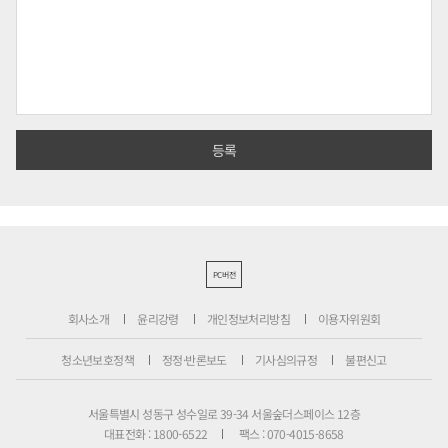
PC버전
회사소개
윤리강령
개인정보처리방침
이용자위원회
청소년보호정책
정정·반론보도
기사심의규정
불편신고
서울특별시 성동구 성수일로 39-34 서울숲더스페이스 12층
대표전화 : 1800-6522
팩스 : 070-4015-8658