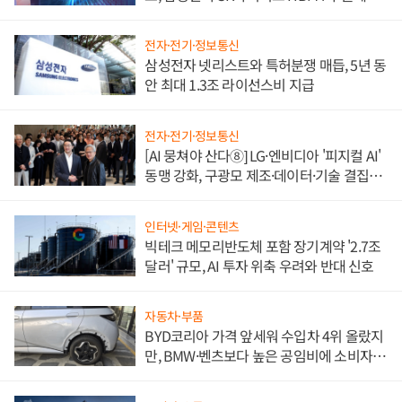
도권 갈린다
전자·전기·정보통신
삼성전자 넷리스트와 특허분쟁 매듭, 5년 동
안 최대 1.3조 라이선스비 지급
전자·전기·정보통신
[AI 뭉쳐야 산다⑧] LG·엔비디아 '피지컬 AI'
동맹 강화, 구광모 제조·데이터·기술 결집
해 종합 로보틱스 기업으로
인터넷·게임·콘텐츠
빅테크 메모리반도체 포함 장기계약 '2.7조
달러' 규모, AI 투자 위축 우려와 반대 신호
자동차·부품
BYD코리아 가격 앞세워 수입차 4위 올랐지
만, BMW·벤츠보다 높은 공임비에 소비자
불만 폭발