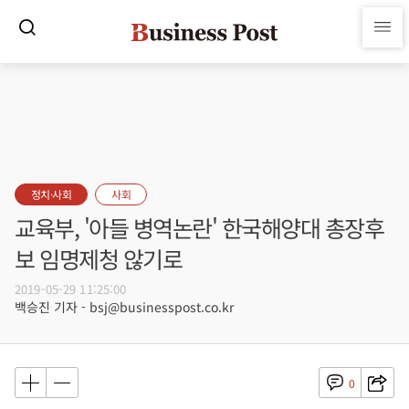
정치·사회
사회
교육부, '아들 병역논란' 한국해양대 총장후
보 임명제청 않기로
2019-05-29 11:25:00
백승진 기자 - bsj@businesspost.co.kr
0