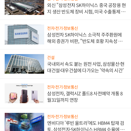
외신 "삼성전자 SK하이닉스 중국 공장용 현
지 생산 반도체 장비 시험, 미국 수출통제 대
비"
전자·전기·정보통신
삼성전자 SK하이닉스 소극적 주주환원에
해외 증권가 비판, "반도체 호황 지속성 의
문"
건설
국내외서 속도 붙는 원전 사업, 삼성물산·현
대건설·대우건설에 다가오는 '약속의 시간'
전자·전기·정보통신
삼성전자, 갤럭시Z 폴드8 사전예약 개통 8
월31일까지 연장
전자·전기·정보통신
엔비디아 '루빈 울트라'에도 HBM4 탑재 검
토, 삼성전자·SK하이닉스 HBM4 수율에 주