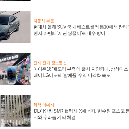
자동차·부품
현대차 올해 SUV 국내 베스트셀러 톱10에서 싼타
랜저·아반떼 '세단 쌍끌이'로 내수 방어
전자·전기·정보통신
아이폰18 '메모리 부족'에 출시 지연되나, 삼성디
레이 LG이노텍 '탈애플' 수익 다각화 속도
화학·에너지
'DL이앤씨 SMR 협력사' X에너지, '한수원 포스코
지와 우라늄 계약 체결