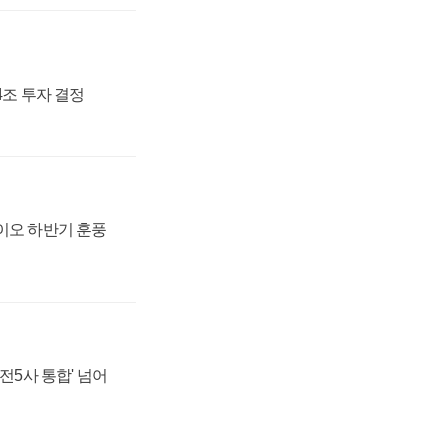
54조 투자 결정
바이오 하반기 훈풍
발전5사 통합' 넘어