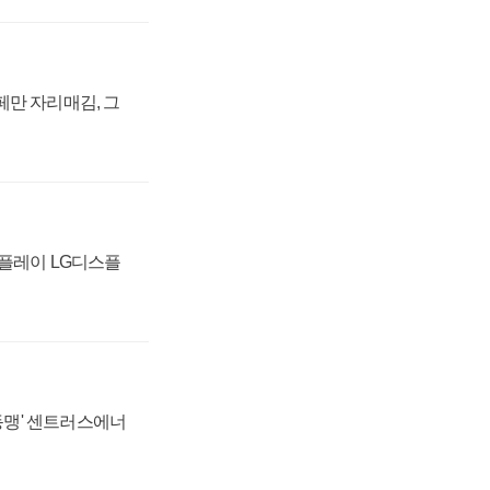
페만 자리매김, 그
스플레이 LG디스플
 동맹' 센트러스에너