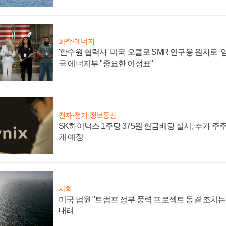
화학·에너지
'한수원 협력사' 미국 오클로 SMR 연구용 원자로 '임
국 에너지부 "중요한 이정표"
전자·전기·정보통신
SK하이닉스 1주당 375원 현금배당 실시, 추가 주
개 예정
사회
미국 법원 "트럼프 정부 풍력 프로젝트 동결 조치는 
내려