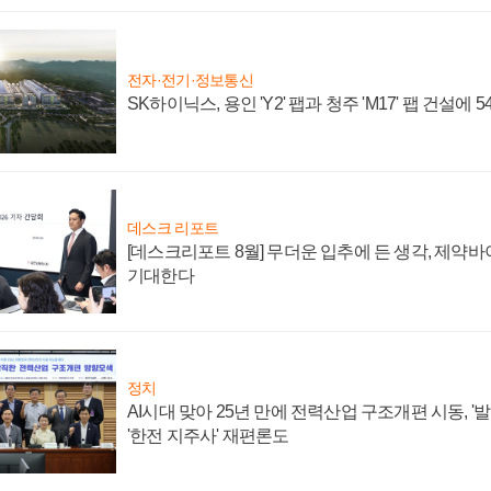
전자·전기·정보통신
SK하이닉스, 용인 'Y2' 팹과 청주 'M17' 팹 건설에 
데스크 리포트
[데스크리포트 8월] 무더운 입추에 든 생각, 제약
기대한다
정치
AI시대 맞아 25년 만에 전력산업 구조개편 시동, '
'한전 지주사' 재편론도