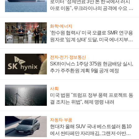
로이터 "정제연료 3만 톤 한국에서 러시
아로 이동", 우크라이나의 공격에 수요 늘
어
화학·에너지
'한수원 협력사' 미국 오클로 SMR 연구용
원자로 '임계 상태' 도달, 미국 에너지부
"중요한 이정표"
전자·전기·정보통신
SK하이닉스 1주당 375원 현금배당 실시,
추가 주주환원 계획 9월 공개 예정
사회
미국 법원 "트럼프 정부 풍력 프로젝트 동
결 조치는 위법", 해제 명령 내려
자동차·부품
현대차 올해 SUV 국내 베스트셀러 톱10
에서 싼타페만 자리매김, 그랜저·아반떼