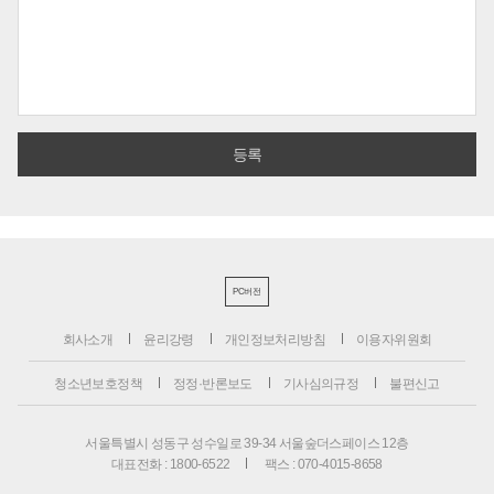
PC버전
회사소개
윤리강령
개인정보처리방침
이용자위원회
청소년보호정책
정정·반론보도
기사심의규정
불편신고
서울특별시 성동구 성수일로 39-34 서울숲더스페이스 12층
대표전화 : 1800-6522
팩스 : 070-4015-8658