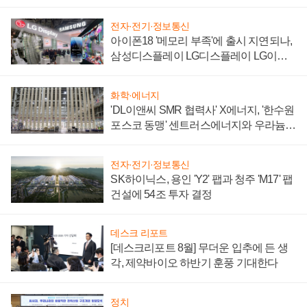
'세단 쌍끌이'로 내수 방어
전자·전기·정보통신
아이폰18 '메모리 부족'에 출시 지연되나,
삼성디스플레이 LG디스플레이 LG이노
텍 '탈애플' 수익 다각화 속도
화학·에너지
'DL이앤씨 SMR 협력사' X에너지, '한수원
포스코 동맹' 센트러스에너지와 우라늄
계약 체결
전자·전기·정보통신
SK하이닉스, 용인 'Y2' 팹과 청주 'M17' 팹
건설에 54조 투자 결정
데스크 리포트
[데스크리포트 8월] 무더운 입추에 든 생
각, 제약바이오 하반기 훈풍 기대한다
정치