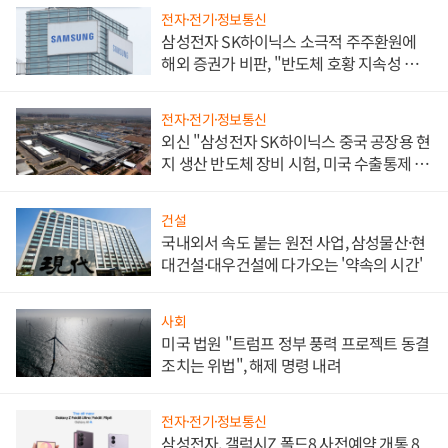
전자·전기·정보통신
삼성전자 SK하이닉스 소극적 주주환원에
해외 증권가 비판, "반도체 호황 지속성 의
문"
전자·전기·정보통신
외신 "삼성전자 SK하이닉스 중국 공장용 현
지 생산 반도체 장비 시험, 미국 수출통제 대
비"
건설
국내외서 속도 붙는 원전 사업, 삼성물산·현
대건설·대우건설에 다가오는 '약속의 시간'
사회
미국 법원 "트럼프 정부 풍력 프로젝트 동결
조치는 위법", 해제 명령 내려
전자·전기·정보통신
삼성전자, 갤럭시Z 폴드8 사전예약 개통 8