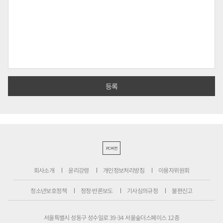
PC버전
회사소개
윤리강령
개인정보처리방침
이용자위원회
청소년보호정책
정정·반론보도
기사심의규정
불편신고
서울특별시 성동구 성수일로 39-34 서울숲더스페이스 12층