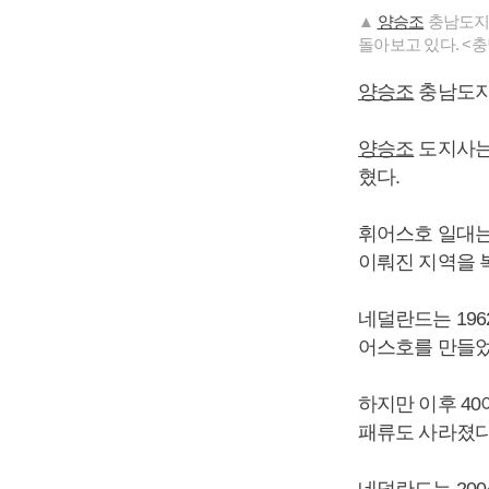
▲
양승조
충남도지사
돌아보고 있다. <
양승조
충남도지
양승조
도지사는
혔다.
휘어스호 일대는
이뤄진 지역을 
네덜란드는 196
어스호를 만들었
하지만 이후 4
패류도 사라졌다