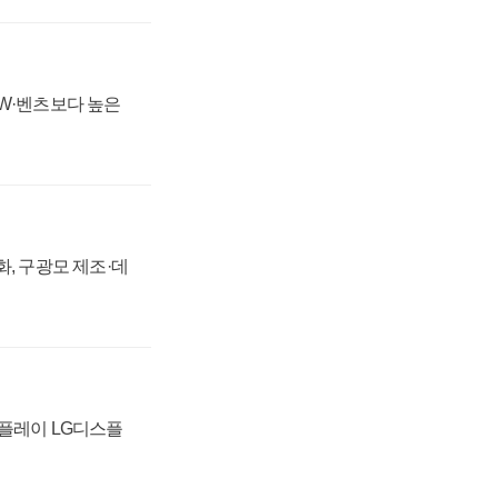
MW·벤츠보다 높은
강화, 구광모 제조·데
스플레이 LG디스플