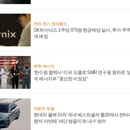
전자·전기·정보통신
SK하이닉스 1주당 375원 현금배당 실시, 추가 주
개 예정
화학·에너지
'한수원 협력사' 미국 오클로 SMR 연구용 원자로 '임
국 에너지부 "중요한 이정표"
자동차·부품
현대차 올해 SUV 국내 베스트셀러 톱10에서 싼타
랜저·아반떼 '세단 쌍끌이'로 내수 방어