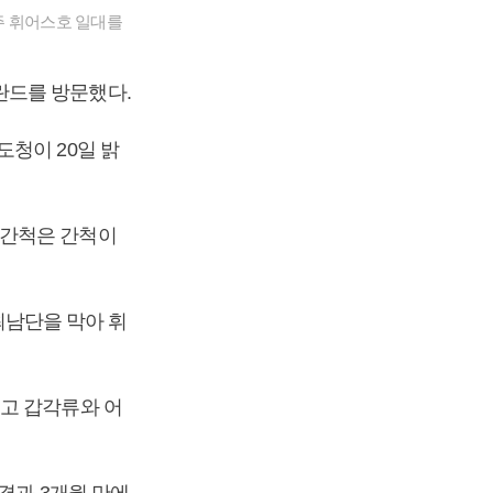
주 휘어스호 일대를
란드를 방문했다.
청이 20일 밝
역간척은 간척이
 최남단을 막아 휘
됐고 갑각류와 어