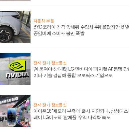
자동차·부품
BYD코리아 가격 앞세워 수입차 4위 올랐지만, B
공임비에 소비자 불만 폭발
전자·전기·정보통신
[AI 뭉쳐야 산다⑧] LG·엔비디아 '피지컬 AI' 동맹 
이터·기술 결집해 종합 로보틱스 기업으로
전자·전기·정보통신
아이폰18 '메모리 부족'에 출시 지연되나, 삼성디
레이 LG이노텍 '탈애플' 수익 다각화 속도