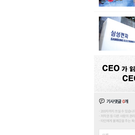
기사댓글
0
개
200자까지 쓰실 수 있습니다. (
저작권 등 다른 사람의 권리
타인에게 불쾌감을 주는 욕설