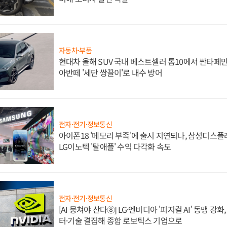
자동차·부품
현대차 올해 SUV 국내 베스트셀러 톱10에서 싼타페만
아반떼 '세단 쌍끌이'로 내수 방어
전자·전기·정보통신
아이폰18 '메모리 부족'에 출시 지연되나, 삼성디스
LG이노텍 '탈애플' 수익 다각화 속도
전자·전기·정보통신
[AI 뭉쳐야 산다⑧] LG·엔비디아 '피지컬 AI' 동맹 강
터·기술 결집해 종합 로보틱스 기업으로