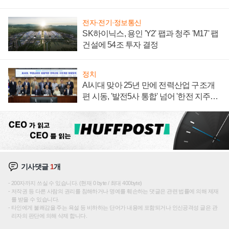
주목
전자·전기·정보통신
SK하이닉스, 용인 'Y2' 팹과 청주 'M17' 팹
건설에 54조 투자 결정
정치
AI시대 맞아 25년 만에 전력산업 구조개
편 시동, '발전5사 통합' 넘어 '한전 지주사'
재편론도
기사댓글
1
개
200자까지 쓰실 수 있습니다. (현재 0 byte / 최대 400byte)
저작권 등 다른 사람의 권리를 침해하거나 명예를 훼손하는 댓글은 관련 법률에 의해 제재
를 받을 수 있습니다.
타인에게 불쾌감을 주는 욕설 등 비하하는 단어가 내용에 포함되거나 인신공격성 글은 관
리자의 판단에 의해 삭제 합니다.