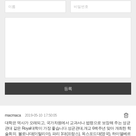
macmaca
2019-05-10 17:50:05
대학은 역사가 오래되고, 국가차원에서 교과서나 법령으로 보장해 주는 성균
관대 같은 Royal대학이 가장 좋습니다.성균관대,개교 6백주년 맞아 개최한 학
술회의. 볼로냐대(이탈리아), 파리 1대(프랑스), 옥스포드대(영국), 하이델베르