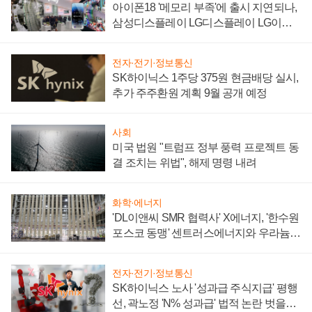
아이폰18 '메모리 부족'에 출시 지연되나,
삼성디스플레이 LG디스플레이 LG이노
텍 '탈애플' 수익 다각화 속도
전자·전기·정보통신
SK하이닉스 1주당 375원 현금배당 실시,
추가 주주환원 계획 9월 공개 예정
사회
미국 법원 "트럼프 정부 풍력 프로젝트 동
결 조치는 위법", 해제 명령 내려
화학·에너지
'DL이앤씨 SMR 협력사' X에너지, '한수원
포스코 동맹' 센트러스에너지와 우라늄
계약 체결
전자·전기·정보통신
SK하이닉스 노사 '성과급 주식지급' 평행
선, 곽노정 'N% 성과급' 법적 논란 벗을지