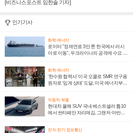
[비즈니스포스트 임한솔 기자]
인기기사
화학·에너지
로이터 "정제연료 3만 톤 한국에서 러시
아로 이동", 우크라이나의 공격에 수요 늘
어
화학·에너지
'한수원 협력사' 미국 오클로 SMR 연구용
원자로 '임계 상태' 도달, 미국 에너지부
"중요한 이정표"
자동차·부품
현대차 올해 SUV 국내 베스트셀러 톱10
에서 싼타페만 자리매김, 그랜저·아반떼
'세단 쌍끌이'로 내수 방어
전자·전기·정보통신