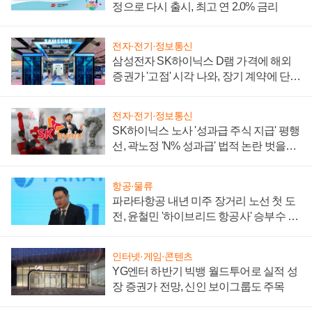
정으로 다시 출시, 최고 연 2.0% 금리
전자·전기·정보통신
삼성전자 SK하이닉스 D램 가격에 해외
증권가 '고점' 시각 나와, 장기 계약에 단점
부각
전자·전기·정보통신
SK하이닉스 노사 '성과급 주식 지급' 평행
선, 곽노정 'N% 성과급' 법적 논란 벗을지
주목
항공·물류
파라타항공 내년 미주 장거리 노선 첫 도
전, 윤철민 '하이브리드 항공사' 승부수 통
할까
인터넷·게임·콘텐츠
YG엔터 하반기 빅뱅 월드투어로 실적 성
장 증권가 전망, 신인 보이그룹도 주목