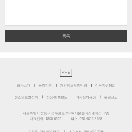
PC버전
회사소개
윤리강령
개인정보처리방침
이용자위원회
청소년보호정책
정정·반론보도
기사심의규정
불편신고
서울특별시 성동구 성수일로 39-34 서울숲더스페이스 12층
대표전화 : 1800-6522
팩스 : 070-4015-8658
편집국 : 070-4010-8512
사업본부 : 070-4010-7078