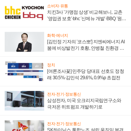
소비자·유통
치킨3사 '가맹점 상생' 비교해보니, 교촌
'영업권 보호'·bhc '신메뉴 개발'·BBQ '원가
부담'
화학·에너지
[김민정 기자의 '코스뽀'] 지엔씨에너지 AI
붐에 비상발전기 호황, 안병철 친환경 에
너지 발전전문기업 향한다
정치
[여론조사꽃] 민주당 당대표 선호도 정청
래 30.5%·김민석 29.6%, 0.9%p 초접전
전자·전기·정보통신
삼성전자, 미국 오크리지국립연구소와
극저온 히트펌프 개발하기로
전자·전기·정보통신
SK하이닉스 통합노조 설립 움직임 본격