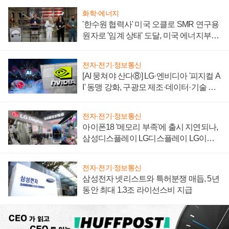
화학·에너지
'한수원 협력사' 미국 오클로 SMR 연구용
원자로 '임계 상태' 도달, 미국 에너지부
"중요한 이정표"
전자·전기·정보통신
[AI 뭉쳐야 산다⑧] LG·엔비디아 '피지컬 A
I' 동맹 강화, 구광모 제조·데이터·기술 결
집해 종합 로보틱스 기업으로
전자·전기·정보통신
아이폰18 '메모리 부족'에 출시 지연되나,
삼성디스플레이 LG디스플레이 LG이노
텍 '탈애플' 수익 다각화 속도
전자·전기·정보통신
삼성전자 넷리스트와 특허분쟁 매듭, 5년
동안 최대 1.3조 라이선스비 지급