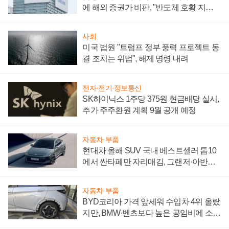
에 해외 증권가 비판, "반도체 호황 지속
성 의문"
사회
미국 법원 "트럼프 정부 풍력 프로젝트 동
결 조치는 위법", 해제 명령 내려
전자·전기·정보통신
SK하이닉스 1주당 375원 현금배당 실시,
추가 주주환원 계획 9월 공개 예정
자동차·부품
현대차 올해 SUV 국내 베스트셀러 톱10
에서 싼타페만 자리매김, 그랜저·아반떼
'세단 쌍끌이'로 내수 방어
자동차·부품
BYD코리아 가격 앞세워 수입차 4위 올랐
지만, BMW·벤츠보다 높은 공임비에 소비
자 불만 폭발