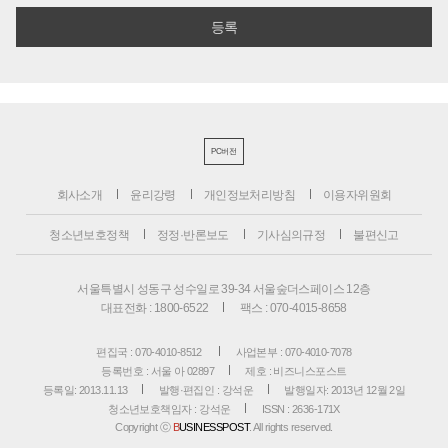
PC버전
회사소개
윤리강령
개인정보처리방침
이용자위원회
청소년보호정책
정정·반론보도
기사심의규정
불편신고
서울특별시 성동구 성수일로 39-34 서울숲더스페이스 12층
대표전화 : 1800-6522
팩스 : 070-4015-8658
편집국 : 070-4010-8512
사업본부 : 070-4010-7078
등록번호 : 서울 아 02897
제호 : 비즈니스포스트
등록일: 2013.11.13
발행·편집인 : 강석운
발행일자: 2013년 12월 2일
청소년보호책임자 : 강석운
ISSN : 2636-171X
Copyright ⓒ
B
USINESSPOST
. All rights reserved.