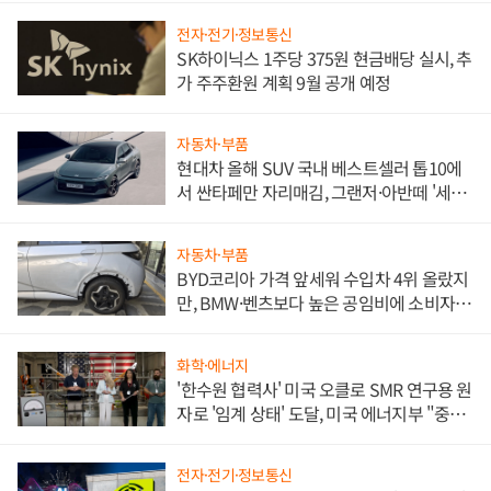
전자·전기·정보통신
SK하이닉스 1주당 375원 현금배당 실시, 추
가 주주환원 계획 9월 공개 예정
자동차·부품
현대차 올해 SUV 국내 베스트셀러 톱10에
서 싼타페만 자리매김, 그랜저·아반떼 '세단
쌍끌이'로 내수 방어
자동차·부품
BYD코리아 가격 앞세워 수입차 4위 올랐지
만, BMW·벤츠보다 높은 공임비에 소비자
불만 폭발
화학·에너지
'한수원 협력사' 미국 오클로 SMR 연구용 원
자로 '임계 상태' 도달, 미국 에너지부 "중요
한 이정표"
전자·전기·정보통신