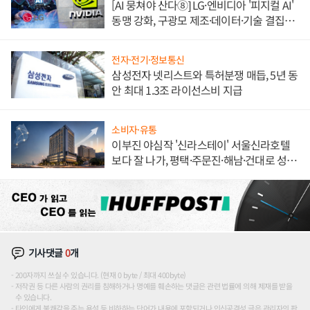
[AI 뭉쳐야 산다⑧] LG·엔비디아 '피지컬 AI'
동맹 강화, 구광모 제조·데이터·기술 결집
해 종합 로보틱스 기업으로
전자·전기·정보통신
삼성전자 넷리스트와 특허분쟁 매듭, 5년 동
안 최대 1.3조 라이선스비 지급
소비자·유통
이부진 야심작 '신라스테이' 서울신라호텔
보다 잘 나가, 평택·주문진·해남·건대로 성
장판 더 넓힌다
기사댓글
0
개
200자까지 쓰실 수 있습니다. (현재 0 byte / 최대 400byte)
저작권 등 다른 사람의 권리를 침해하거나 명예를 훼손하는 댓글은 관련 법률에 의해 제재를 받을
수 있습니다.
타인에게 불쾌감을 주는 욕설 등 비하하는 단어가 내용에 포함되거나 인신공격성 글은 관리자의 판