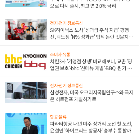
으로 다시 출시, 최고 연 2.0% 금리
전자·전기·정보통신
SK하이닉스 노사 '성과급 주식 지급' 평행
선, 곽노정 'N% 성과급' 법적 논란 벗을지 주
목
소비자·유통
치킨3사 '가맹점 상생' 비교해보니, 교촌 '영
업권 보호'·bhc '신메뉴 개발'·BBQ '원가 부
담'
전자·전기·정보통신
삼성전자, 미국 오크리지국립연구소와 극저
온 히트펌프 개발하기로
항공·물류
파라타항공 내년 미주 장거리 노선 첫 도전,
윤철민 '하이브리드 항공사' 승부수 통할까