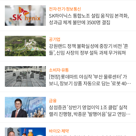
전자·전기·정보통신
SK하이닉스 통합노조 설립 움직임 본격화,
성과급 체계 불만에 3500명 결집
공기업
강원랜드 정책 불확실성에 중장기 비전 '흔
들', 신임 사장의 정부 설득 과제 무거워져
소비자·유통
[현장] 롯데마트 야심작 '부산 물류센터' 가
보니, 장보기 상품 자동으로 담는 '로봇 400
대' 장관
금융
삼섬증권 '상반기 영업이익 1조 클럽' 실적
랠리 진행형, 박종문 '발행어음' 달고 연임 향
하나
바이오·제약