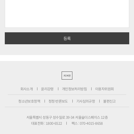
PC버전
회사소개
윤리강령
개인정보처리방침
이용자위원회
청소년보호정책
정정·반론보도
기사심의규정
불편신고
서울특별시 성동구 성수일로 39-34 서울숲더스페이스 12층
대표전화 : 1800-6522
팩스 : 070-4015-8658