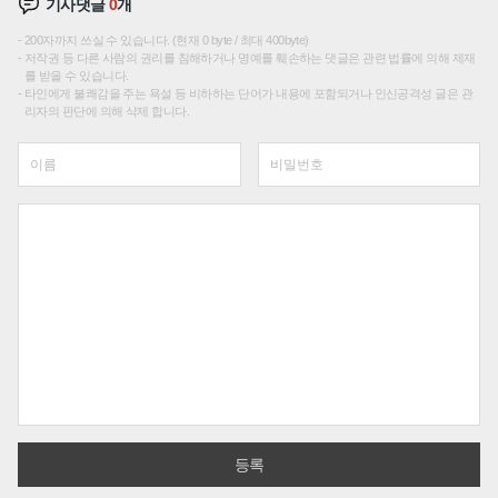
기사댓글
0
개
200자까지 쓰실 수 있습니다. (현재 0 byte / 최대 400byte)
저작권 등 다른 사람의 권리를 침해하거나 명예를 훼손하는 댓글은 관련 법률에 의해 제재
를 받을 수 있습니다.
타인에게 불쾌감을 주는 욕설 등 비하하는 단어가 내용에 포함되거나 인신공격성 글은 관
리자의 판단에 의해 삭제 합니다.