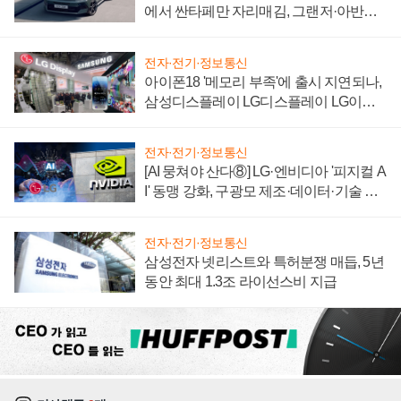
에서 싼타페만 자리매김, 그랜저·아반떼
'세단 쌍끌이'로 내수 방어
전자·전기·정보통신
아이폰18 '메모리 부족'에 출시 지연되나,
삼성디스플레이 LG디스플레이 LG이노
텍 '탈애플' 수익 다각화 속도
전자·전기·정보통신
[AI 뭉쳐야 산다⑧] LG·엔비디아 '피지컬 A
I' 동맹 강화, 구광모 제조·데이터·기술 결
집해 종합 로보틱스 기업으로
전자·전기·정보통신
삼성전자 넷리스트와 특허분쟁 매듭, 5년
동안 최대 1.3조 라이선스비 지급