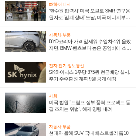
화학·에너지
'한수원 협력사' 미국 오클로 SMR 연구용
원자로 '임계 상태' 도달, 미국 에너지부
"중요한 이정표"
자동차·부품
BYD코리아 가격 앞세워 수입차 4위 올랐
지만, BMW·벤츠보다 높은 공임비에 소비
자 불만 폭발
전자·전기·정보통신
SK하이닉스 1주당 375원 현금배당 실시,
추가 주주환원 계획 9월 공개 예정
사회
미국 법원 "트럼프 정부 풍력 프로젝트 동
결 조치는 위법", 해제 명령 내려
자동차·부품
현대차 올해 SUV 국내 베스트셀러 톱10