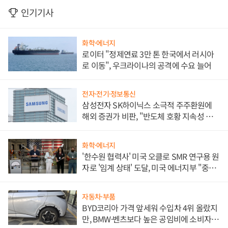
인기기사
화학·에너지
로이터 "정제연료 3만 톤 한국에서 러시아
로 이동", 우크라이나의 공격에 수요 늘어
전자·전기·정보통신
삼성전자 SK하이닉스 소극적 주주환원에
해외 증권가 비판, "반도체 호황 지속성 의
문"
화학·에너지
'한수원 협력사' 미국 오클로 SMR 연구용 원
자로 '임계 상태' 도달, 미국 에너지부 "중요
한 이정표"
자동차·부품
BYD코리아 가격 앞세워 수입차 4위 올랐지
만, BMW·벤츠보다 높은 공임비에 소비자