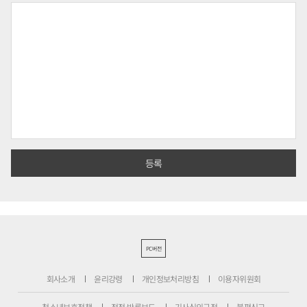
PC버전
회사소개
윤리강령
개인정보처리방침
이용자위원회
청소년보호정책
정정·반론보도
기사심의규정
불편신고