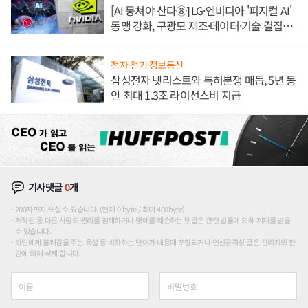
[AI 뭉쳐야 산다⑧] LG·엔비디아 '피지컬 AI'
동맹 강화, 구광모 제조·데이터·기술 결집
해 종합 로보틱스 기업으로
전자·전기·정보통신
삼성전자 넷리스트와 특허분쟁 매듭, 5년 동
안 최대 1.3조 라이선스비 지급
기사댓글
0
개
200자까지 쓰실 수 있습니다. (현재 0 byte / 최대 400byte)
저작권 등 다른 사람의 권리를 침해하거나 명예를 훼손하는 댓글은 관련 법률에 의해 제재를 받을
수 있습니다.
타인에게 불쾌감을 주는 욕설 등 비하하는 단어가 내용에 포함되거나 인신공격성 글은 관리자의 판
단에 의해 삭제 합니다.