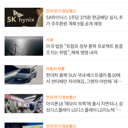
불만 폭발
전자·전기·정보통신
SK하이닉스 1주당 375원 현금배당 실시, 추
가 주주환원 계획 9월 공개 예정
사회
미국 법원 "트럼프 정부 풍력 프로젝트 동결
조치는 위법", 해제 명령 내려
자동차·부품
현대차 올해 SUV 국내 베스트셀러 톱10에
서 싼타페만 자리매김, 그랜저·아반떼 '세단
쌍끌이'로 내수 방어
전자·전기·정보통신
아이폰18 '메모리 부족'에 출시 지연되나, 삼
성디스플레이 LG디스플레이 LG이노텍 '탈
애플' 수익 다각화 속도
전자·전기·정보통신