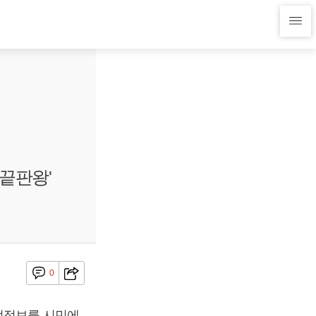
'끝판왕'
0
행정정보를 시민에