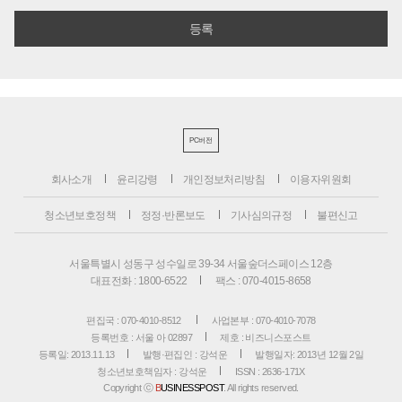
PC버전
회사소개
윤리강령
개인정보처리방침
이용자위원회
청소년보호정책
정정·반론보도
기사심의규정
불편신고
서울특별시 성동구 성수일로 39-34 서울숲더스페이스 12층
대표전화 : 1800-6522
팩스 : 070-4015-8658
편집국 : 070-4010-8512
사업본부 : 070-4010-7078
등록번호 : 서울 아 02897
제호 : 비즈니스포스트
등록일: 2013.11.13
발행·편집인 : 강석운
발행일자: 2013년 12월 2일
청소년보호책임자 : 강석운
ISSN : 2636-171X
Copyright ⓒ
B
USINESSPOST
. All rights reserved.