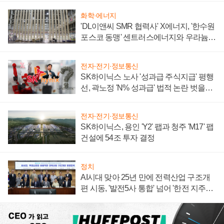
화학·에너지
'DL이앤씨 SMR 협력사' X에너지, '한수원
포스코 동맹' 센트러스에너지와 우라늄
계약 체결
전자·전기·정보통신
SK하이닉스 노사 '성과급 주식지급' 평행
선, 곽노정 'N% 성과급' 법적 논란 벗을지
주목
전자·전기·정보통신
SK하이닉스, 용인 'Y2' 팹과 청주 'M17' 팹
건설에 54조 투자 결정
정치
AI시대 맞아 25년 만에 전력산업 구조개
편 시동, '발전5사 통합' 넘어 '한전 지주사'
재편론도