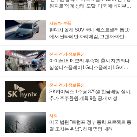
원자로 '임계 상태' 도달, 미국 에너지부
"중요한 이정표"
자동차·부품
현대차 올해 SUV 국내 베스트셀러 톱10
에서 싼타페만 자리매김, 그랜저·아반떼
'세단 쌍끌이'로 내수 방어
전자·전기·정보통신
아이폰18 '메모리 부족'에 출시 지연되나,
삼성디스플레이 LG디스플레이 LG이노
텍 '탈애플' 수익 다각화 속도
전자·전기·정보통신
SK하이닉스 1주당 375원 현금배당 실시,
추가 주주환원 계획 9월 공개 예정
사회
미국 법원 "트럼프 정부 풍력 프로젝트 동
결 조치는 위법", 해제 명령 내려