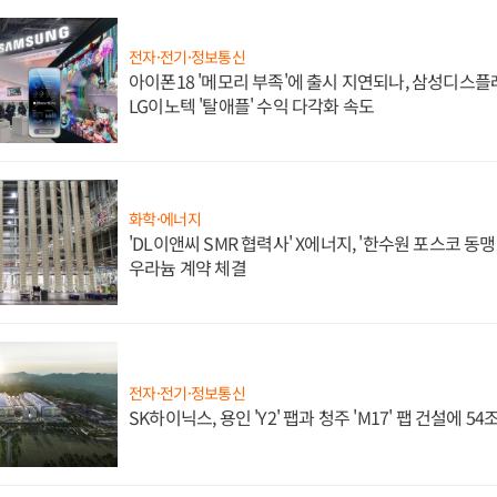
전자·전기·정보통신
아이폰18 '메모리 부족'에 출시 지연되나, 삼성디스
LG이노텍 '탈애플' 수익 다각화 속도
화학·에너지
'DL이앤씨 SMR 협력사' X에너지, '한수원 포스코 
우라늄 계약 체결
전자·전기·정보통신
SK하이닉스, 용인 'Y2' 팹과 청주 'M17' 팹 건설에 5