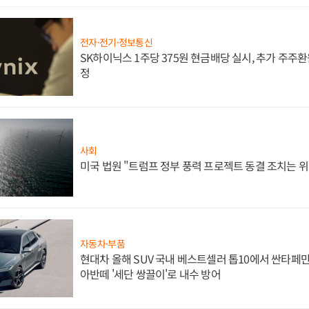
전자·전기·정보통신
SK하이닉스 1주당 375원 현금배당 실시, 추가 주주환
정
사회
미국 법원 "트럼프 정부 풍력 프로젝트 동결 조치는 위
자동차·부품
현대차 올해 SUV 국내 베스트셀러 톱10에서 싼타페만
아반떼 '세단 쌍끌이'로 내수 방어