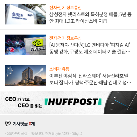
전자·전기·정보통신
삼성전자 넷리스트와 특허분쟁 매듭, 5년 동
안 최대 1.3조 라이선스비 지급
전자·전기·정보통신
[AI 뭉쳐야 산다⑧] LG·엔비디아 '피지컬 AI'
동맹 강화, 구광모 제조·데이터·기술 결집
해 종합 로보틱스 기업으로
소비자·유통
이부진 야심작 '신라스테이' 서울신라호텔
보다 잘 나가, 평택·주문진·해남·건대로 성
장판 더 넓힌다
기사댓글
0
개
200자까지 쓰실 수 있습니다. (현재 0 byte / 최대 400byte)