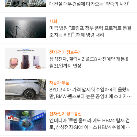
대건설·대우건설에 다가오는 '약속의 시간'
사회
미국 법원 "트럼프 정부 풍력 프로젝트 동결
조치는 위법", 해제 명령 내려
전자·전기·정보통신
삼성전자, 갤럭시Z 폴드8 사전예약 개통 8
월31일까지 연장
자동차·부품
BYD코리아 가격 앞세워 수입차 4위 올랐지
만, BMW·벤츠보다 높은 공임비에 소비자
불만 폭발
전자·전기·정보통신
엔비디아 '루빈 울트라'에도 HBM4 탑재 검
토, 삼성전자·SK하이닉스 HBM4 수율에 주
도권 갈린다