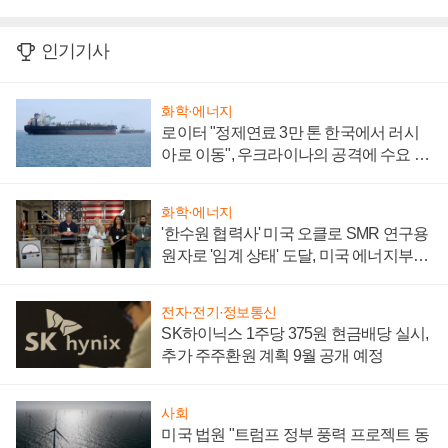
인기기사
화학·에너지
로이터 "정제연료 3만 톤 한국에서 러시
아로 이동", 우크라이나의 공격에 수요 늘
어
화학·에너지
'한수원 협력사' 미국 오클로 SMR 연구용
원자로 '임계 상태' 도달, 미국 에너지부
"중요한 이정표"
전자·전기·정보통신
SK하이닉스 1주당 375원 현금배당 실시,
추가 주주환원 계획 9월 공개 예정
사회
미국 법원 "트럼프 정부 풍력 프로젝트 동