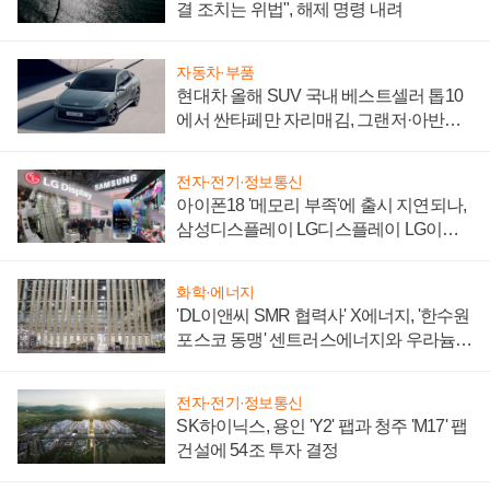
결 조치는 위법", 해제 명령 내려
자동차·부품
현대차 올해 SUV 국내 베스트셀러 톱10
에서 싼타페만 자리매김, 그랜저·아반떼
'세단 쌍끌이'로 내수 방어
전자·전기·정보통신
아이폰18 '메모리 부족'에 출시 지연되나,
삼성디스플레이 LG디스플레이 LG이노
텍 '탈애플' 수익 다각화 속도
화학·에너지
'DL이앤씨 SMR 협력사' X에너지, '한수원
포스코 동맹' 센트러스에너지와 우라늄
계약 체결
전자·전기·정보통신
SK하이닉스, 용인 'Y2' 팹과 청주 'M17' 팹
건설에 54조 투자 결정