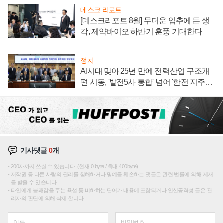
데스크 리포트
[데스크리포트 8월] 무더운 입추에 든 생
각, 제약바이오 하반기 훈풍 기대한다
정치
AI시대 맞아 25년 만에 전력산업 구조개
편 시동, '발전5사 통합' 넘어 '한전 지주사'
재편론도
기사댓글
0
개
200자까지 쓰실 수 있습니다. (현재 0 byte / 최대 400byte)
저작권 등 다른 사람의 권리를 침해하거나 명예를 훼손하는 댓글은 관련 법률에 의해 제재
를 받을 수 있습니다.
타인에게 불쾌감을 주는 욕설 등 비하하는 단어가 내용에 포함되거나 인신공격성 글은 관
리자의 판단에 의해 삭제 합니다.