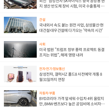
외신 "삼성전자 SK하이닉스 중국 공장용 현
지 생산 반도체 장비 시험, 미국 수출통제 대
비"
건설
국내외서 속도 붙는 원전 사업, 삼성물산·현
대건설·대우건설에 다가오는 '약속의 시간'
사회
미국 법원 "트럼프 정부 풍력 프로젝트 동결
조치는 위법", 해제 명령 내려
전자·전기·정보통신
삼성전자, 갤럭시Z 폴드8 사전예약 개통 8
월31일까지 연장
자동차·부품
BYD코리아 가격 앞세워 수입차 4위 올랐지
만, BMW·벤츠보다 높은 공임비에 소비자