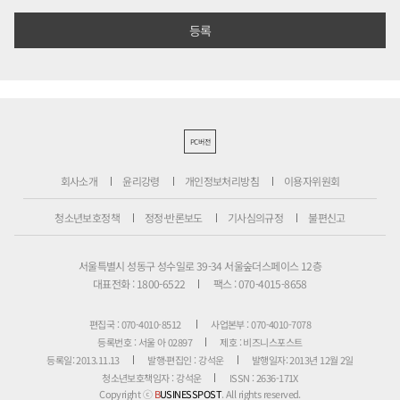
PC버전
회사소개
윤리강령
개인정보처리방침
이용자위원회
청소년보호정책
정정·반론보도
기사심의규정
불편신고
서울특별시 성동구 성수일로 39-34 서울숲더스페이스 12층
대표전화 : 1800-6522
팩스 : 070-4015-8658
편집국 : 070-4010-8512
사업본부 : 070-4010-7078
등록번호 : 서울 아 02897
제호 : 비즈니스포스트
등록일: 2013.11.13
발행·편집인 : 강석운
발행일자: 2013년 12월 2일
청소년보호책임자 : 강석운
ISSN : 2636-171X
Copyright ⓒ
B
USINESSPOST
. All rights reserved.