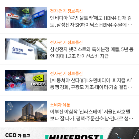
불만 폭발
전자·전기·정보통신
엔비디아 '루빈 울트라'에도 HBM4 탑재 검
토, 삼성전자·SK하이닉스 HBM4 수율에 주
도권 갈린다
전자·전기·정보통신
삼성전자 넷리스트와 특허분쟁 매듭, 5년 동
안 최대 1.3조 라이선스비 지급
전자·전기·정보통신
[AI 뭉쳐야 산다⑧] LG·엔비디아 '피지컬 AI'
동맹 강화, 구광모 제조·데이터·기술 결집
해 종합 로보틱스 기업으로
소비자·유통
이부진 야심작 '신라스테이' 서울신라호텔
보다 잘 나가, 평택·주문진·해남·건대로 성
장판 더 넓힌다