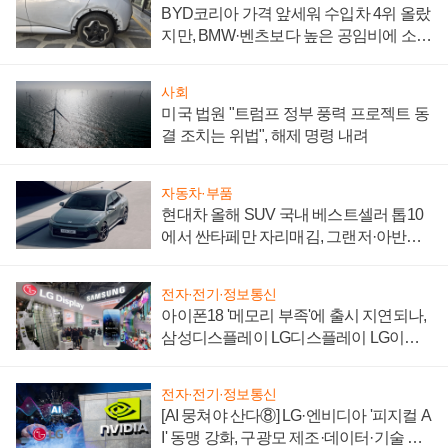
BYD코리아 가격 앞세워 수입차 4위 올랐
지만, BMW·벤츠보다 높은 공임비에 소비
자 불만 폭발
사회
미국 법원 "트럼프 정부 풍력 프로젝트 동
결 조치는 위법", 해제 명령 내려
자동차·부품
현대차 올해 SUV 국내 베스트셀러 톱10
에서 싼타페만 자리매김, 그랜저·아반떼
'세단 쌍끌이'로 내수 방어
전자·전기·정보통신
아이폰18 '메모리 부족'에 출시 지연되나,
삼성디스플레이 LG디스플레이 LG이노
텍 '탈애플' 수익 다각화 속도
전자·전기·정보통신
[AI 뭉쳐야 산다⑧] LG·엔비디아 '피지컬 A
I' 동맹 강화, 구광모 제조·데이터·기술 결