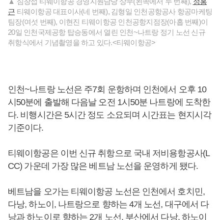
▲ 심창섭 티웨이항공 경영지원담당 상무(왼쪽에서 두 번째),
정홍
근
티웨이항공 대표이사(네 번째), 김형일 인천공항공사 항공마케팅
팀장(여섯 번째), 이현진 티웨이항공 인천공항지점장(아홉 번째)이
20일 인천국제공항 탑승동에서 열린 인천~나트랑 정기 노선 신규
취항식에서 기념촬영을 하고 있다.<티웨이항공>
인천~나트랑 노선은 주7회 운항하며 인천에서 오후 10
시50분에 출발해 다음날 오전 1시50분 나트랑에 도착한
다. 비행시간은 5시간 정도 소요되며 시간표는 현지시각
기준이다.
티웨이항공은 이번 신규 취항으로 국내 저비용항공사(L
CC) 가운데 가장 많은 베트남 노선을 운영하게 됐다.
베트남을 오가는 티웨이항공 노선은 인천에서 호치민,
다낭, 하노이, 나트랑으로 향하는 4개 노선, 대구에서 다
낭과 하노이로 향하는 2개 노선, 부산에서 다낭, 하노이