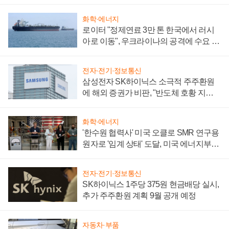
화학·에너지
로이터 "정제연료 3만 톤 한국에서 러시
아로 이동", 우크라이나의 공격에 수요 늘
어
전자·전기·정보통신
삼성전자 SK하이닉스 소극적 주주환원
에 해외 증권가 비판, "반도체 호황 지속
성 의문"
화학·에너지
'한수원 협력사' 미국 오클로 SMR 연구용
원자로 '임계 상태' 도달, 미국 에너지부
"중요한 이정표"
전자·전기·정보통신
SK하이닉스 1주당 375원 현금배당 실시,
추가 주주환원 계획 9월 공개 예정
자동차·부품