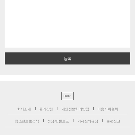
PC버전
회사소개
윤리강령
개인정보처리방침
이용자위원회
청소년보호정책
정정·반론보도
기사심의규정
불편신고