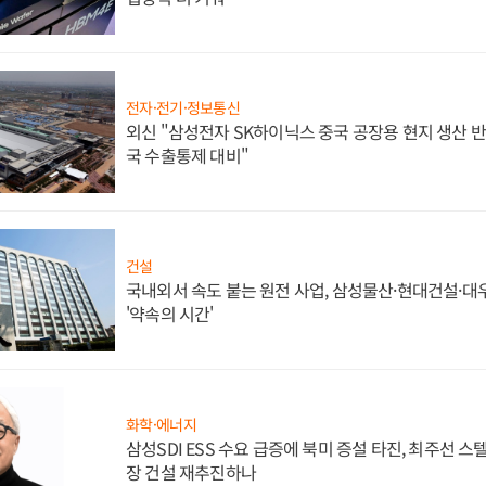
전자·전기·정보통신
외신 "삼성전자 SK하이닉스 중국 공장용 현지 생산 반
국 수출통제 대비"
건설
국내외서 속도 붙는 원전 사업, 삼성물산·현대건설·
'약속의 시간'
화학·에너지
삼성SDI ESS 수요 급증에 북미 증설 타진, 최주선 
장 건설 재추진하나