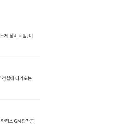
도체 장비 시험, 미
대우건설에 다가오는
스텔란티스·GM 합작공