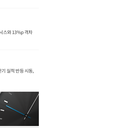
닉스와 13%p 격차
반기 실적 반등 시동,