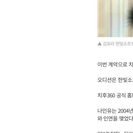
▲ 김유라 한빛소프
이번 계약으로 치
오디션은 한빛소
치후360 공식 
나인유는 200
와 인연을 맺었다