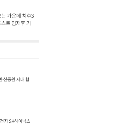
.
는 가운데 치후3
포스트 임재후 기
동빈·신동원 시대 협
성전자 SK하이닉스