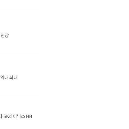
지 연장
' 역대 최대
자·SK하이닉스 HB