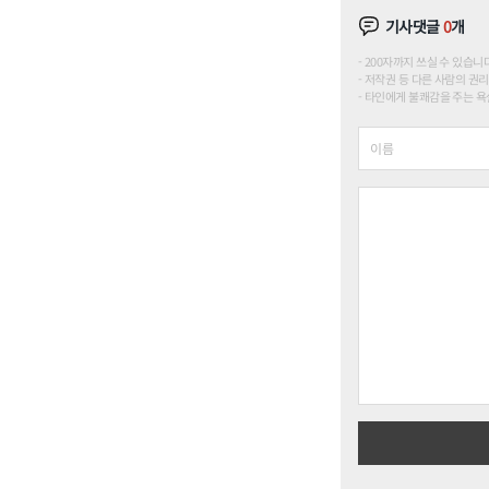
기사댓글
0
개
200자까지 쓰실 수 있습니다. (
저작권 등 다른 사람의 권리
타인에게 불쾌감을 주는 욕설