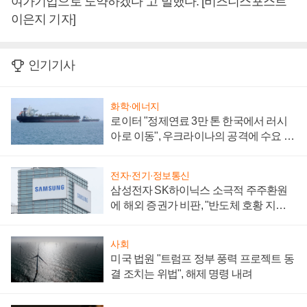
여가기업으로 도약하겠다”고 말했다. [비즈니스포스트
이은지 기자]
인기기사
화학·에너지
로이터 "정제연료 3만 톤 한국에서 러시
아로 이동", 우크라이나의 공격에 수요 늘
어
전자·전기·정보통신
삼성전자 SK하이닉스 소극적 주주환원
에 해외 증권가 비판, "반도체 호황 지속
성 의문"
사회
미국 법원 "트럼프 정부 풍력 프로젝트 동
결 조치는 위법", 해제 명령 내려