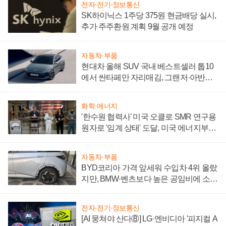
전자·전기·정보통신
SK하이닉스 1주당 375원 현금배당 실시,
추가 주주환원 계획 9월 공개 예정
자동차·부품
현대차 올해 SUV 국내 베스트셀러 톱10
에서 싼타페만 자리매김, 그랜저·아반떼
'세단 쌍끌이'로 내수 방어
화학·에너지
'한수원 협력사' 미국 오클로 SMR 연구용
원자로 '임계 상태' 도달, 미국 에너지부
"중요한 이정표"
자동차·부품
BYD코리아 가격 앞세워 수입차 4위 올랐
지만, BMW·벤츠보다 높은 공임비에 소비
자 불만 폭발
전자·전기·정보통신
[AI 뭉쳐야 산다⑧] LG·엔비디아 '피지컬 A