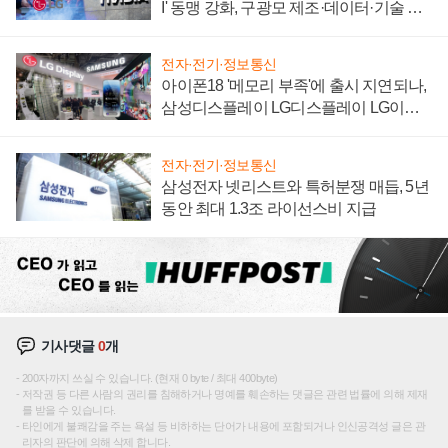
I' 동맹 강화, 구광모 제조·데이터·기술 결
집해 종합 로보틱스 기업으로
전자·전기·정보통신
아이폰18 '메모리 부족'에 출시 지연되나,
삼성디스플레이 LG디스플레이 LG이노
텍 '탈애플' 수익 다각화 속도
전자·전기·정보통신
삼성전자 넷리스트와 특허분쟁 매듭, 5년
동안 최대 1.3조 라이선스비 지급
기사댓글
0
개
200자까지 쓰실 수 있습니다. (현재 0 byte / 최대 400byte)
저작권 등 다른 사람의 권리를 침해하거나 명예를 훼손하는 댓글은 관련 법률에 의해 제재
를 받을 수 있습니다.
타인에게 불쾌감을 주는 욕설 등 비하하는 단어가 내용에 포함되거나 인신공격성 글은 관
리자의 판단에 의해 삭제 합니다.