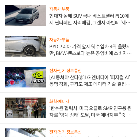
자동차·부품
현대차 올해 SUV 국내 베스트셀러 톱10에
서 싼타페만 자리매김, 그랜저·아반떼 '세단
쌍끌이'로 내수 방어
자동차·부품
BYD코리아 가격 앞세워 수입차 4위 올랐지
만, BMW·벤츠보다 높은 공임비에 소비자
불만 폭발
전자·전기·정보통신
[AI 뭉쳐야 산다⑧] LG·엔비디아 '피지컬 AI'
동맹 강화, 구광모 제조·데이터·기술 결집
해 종합 로보틱스 기업으로
화학·에너지
'한수원 협력사' 미국 오클로 SMR 연구용 원
자로 '임계 상태' 도달, 미국 에너지부 "중요
한 이정표"
전자·전기·정보통신