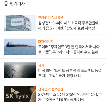
인기기사
전자·전기·정보통신
삼성전자 SK하이닉스 소극적 주주환원에
해외 증권가 비판, "반도체 호황 지속성 의
문"
화학·에너지
로이터 "정제연료 3만 톤 한국에서 러시아
로 이동", 우크라이나의 공격에 수요 늘어
사회
미국 법원 "트럼프 정부 풍력 프로젝트 동결
조치는 위법", 해제 명령 내려
전자·전기·정보통신
SK하이닉스 1주당 375원 현금배당 실시, 추
가 주주환원 계획 9월 공개 예정