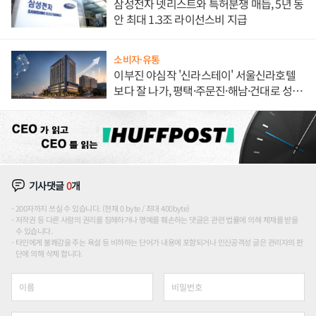
삼성전자 넷리스트와 특허분쟁 매듭, 5년 동
안 최대 1.3조 라이선스비 지급
소비자·유통
이부진 야심작 '신라스테이' 서울신라호텔
보다 잘 나가, 평택·주문진·해남·건대로 성
장판 더 넓힌다
기사댓글
0
개
200자까지 쓰실 수 있습니다. (현재 0 byte / 최대 400byte)
저작권 등 다른 사람의 권리를 침해하거나 명예를 훼손하는 댓글은 관련 법률에 의해 제재를 받을
수 있습니다.
타인에게 불쾌감을 주는 욕설 등 비하하는 단어가 내용에 포함되거나 인신공격성 글은 관리자의 판
단에 의해 삭제 합니다.