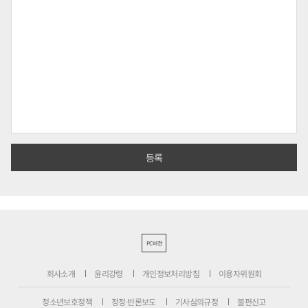
PC버전
회사소개
윤리강령
개인정보처리방침
이용자위원회
청소년보호정책
정정·반론보도
기사심의규정
불편신고