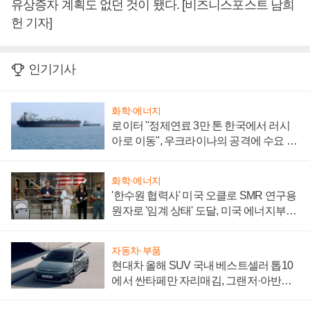
유상증자 계획도 없던 것이 됐다. [비즈니스포스트 남희
헌 기자]
인기기사
화학·에너지
로이터 "정제연료 3만 톤 한국에서 러시
아로 이동", 우크라이나의 공격에 수요 늘
어
화학·에너지
'한수원 협력사' 미국 오클로 SMR 연구용
원자로 '임계 상태' 도달, 미국 에너지부
"중요한 이정표"
자동차·부품
현대차 올해 SUV 국내 베스트셀러 톱10
에서 싼타페만 자리매김, 그랜저·아반떼
'세단 쌍끌이'로 내수 방어