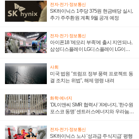
전자·전기·정보통신
SK하이닉스 1주당 375원 현금배당 실시,
추가 주주환원 계획 9월 공개 예정
전자·전기·정보통신
아이폰18 '메모리 부족'에 출시 지연되나,
삼성디스플레이 LG디스플레이 LG이노
텍 '탈애플' 수익 다각화 속도
사회
미국 법원 "트럼프 정부 풍력 프로젝트 동
결 조치는 위법", 해제 명령 내려
화학·에너지
'DL이앤씨 SMR 협력사' X에너지, '한수원
포스코 동맹' 센트러스에너지와 우라늄
계약 체결
전자·전기·정보통신
SK하이닉스 노사 '성과급 주식지급' 평행