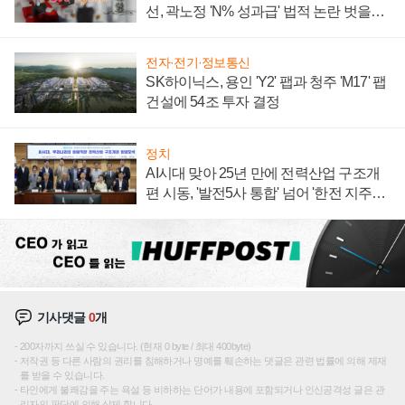
선, 곽노정 'N% 성과급' 법적 논란 벗을지
주목
전자·전기·정보통신
SK하이닉스, 용인 'Y2' 팹과 청주 'M17' 팹
건설에 54조 투자 결정
정치
AI시대 맞아 25년 만에 전력산업 구조개
편 시동, '발전5사 통합' 넘어 '한전 지주사'
재편론도
기사댓글
0
개
200자까지 쓰실 수 있습니다. (현재 0 byte / 최대 400byte)
저작권 등 다른 사람의 권리를 침해하거나 명예를 훼손하는 댓글은 관련 법률에 의해 제재
를 받을 수 있습니다.
타인에게 불쾌감을 주는 욕설 등 비하하는 단어가 내용에 포함되거나 인신공격성 글은 관
리자의 판단에 의해 삭제 합니다.