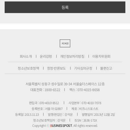
PC버전
회사소개
윤리강령
개인정보처리방침
이용자위원회
청소년보호정책
정정·반론보도
기사심의규정
불편신고
서울특별시 성동구 성수일로 39-34 서울숲더스페이스 12층
대표전화 : 1800-6522
팩스 : 070-4015-8658
편집국 : 070-4010-8512
사업본부 : 070-4010-7078
등록번호 : 서울 아 02897
제호 : 비즈니스포스트
등록일: 2013.11.13
발행·편집인 : 강석운
발행일자: 2013년 12월 2일
청소년보호책임자 : 강석운
ISSN : 2636-171X
Copyright ⓒ
B
USINESSPOST
. All rights reserved.