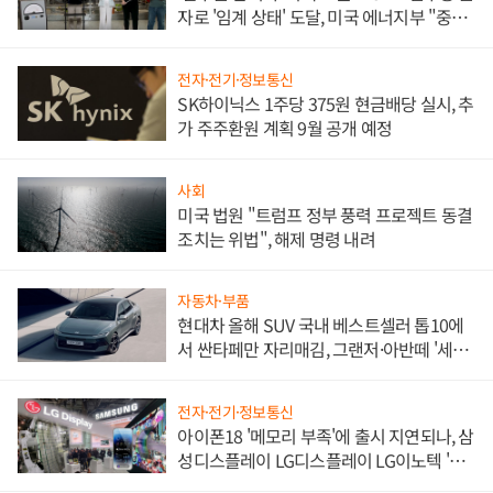
자로 '임계 상태' 도달, 미국 에너지부 "중요
한 이정표"
전자·전기·정보통신
SK하이닉스 1주당 375원 현금배당 실시, 추
가 주주환원 계획 9월 공개 예정
사회
미국 법원 "트럼프 정부 풍력 프로젝트 동결
조치는 위법", 해제 명령 내려
자동차·부품
현대차 올해 SUV 국내 베스트셀러 톱10에
서 싼타페만 자리매김, 그랜저·아반떼 '세단
쌍끌이'로 내수 방어
전자·전기·정보통신
아이폰18 '메모리 부족'에 출시 지연되나, 삼
성디스플레이 LG디스플레이 LG이노텍 '탈
애플' 수익 다각화 속도