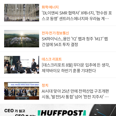
화학·에너지
'DL이앤씨 SMR 협력사' X에너지, '한수원 포
스코 동맹' 센트러스에너지와 우라늄 계약
체결
전자·전기·정보통신
SK하이닉스, 용인 'Y2' 팹과 청주 'M17' 팹
건설에 54조 투자 결정
데스크 리포트
[데스크리포트 8월] 무더운 입추에 든 생각,
제약바이오 하반기 훈풍 기대한다
정치
AI시대 맞아 25년 만에 전력산업 구조개편
시동, '발전5사 통합' 넘어 '한전 지주사' 재편
론도